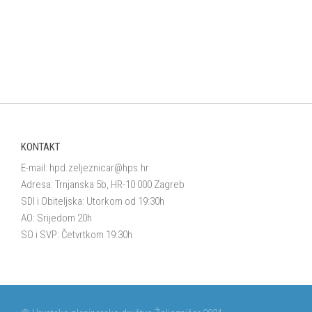
KONTAKT
E-mail:
hpd.zeljeznicar@hps.hr
Adresa: Trnjanska 5b, HR-10 000 Zagreb
SDI i Obiteljska: Utorkom od 19:30h
AO: Srijedom 20h
SO i SVP: Četvrtkom 19:30h