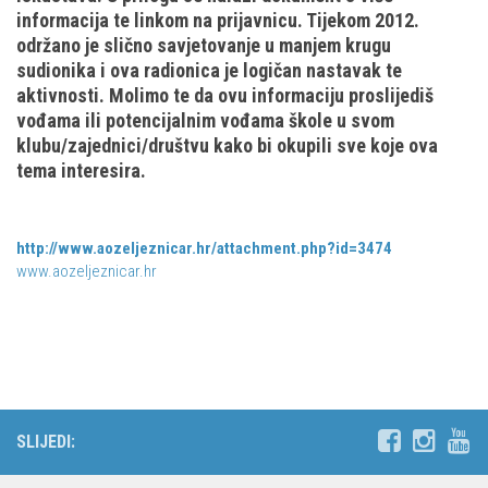
informacija te linkom na prijavnicu. Tijekom 2012.
Obilaznice
Obiteljska
održano je slično savjetovanje u manjem krugu
Gojzerica
sudionika i ova radionica je logičan nastavak te
Plan izleta Obiteljske sekcije za 2026. godinu
aktivnosti. Molimo te da ovu informaciju proslijediš
Špiljama Lijepe Naše
Izleti
vođama ili potencijalnim vođama škole u svom
Hrvatske planinarske kuće
Izvješća s izleta Obiteljske sekcije
klubu/zajednici/društvu kako bi okupili sve koje ova
tema interesira.
50 vrhova za 50 godina društva
Pruži mi ruku – OSI
Od vrha do vrha
OSI Novosti
4 godišnja doba na Oštrcu
http://www.aozeljeznicar.hr/attachment.php?id=3474
Izleti
www.aozeljeznicar.hr
Beži Jankec
Izvješća s izleta OSI
Pohodi
Visokogorci
Noćni pohod na Oštrc
Novosti SVP
Dragojlinom stazom na Okić
Povijest SVP
Dan Željezničara na Oštrcu
Izvješća s izleta SVP
SLIJEDI:
Putopisi
Speleolozi