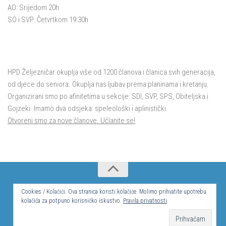
AO: Srijedom 20h
SO i SVP: Četvrtkom 19:30h
HPD Željezničar okuplja više od 1200 članova i članica svih generacija,
od djece do seniora. Okuplja nas ljubav prema planinama i kretanju.
Organizirani smo po afinitetima u sekcije: SDI, SVP, SPS, Obiteljska i
Gojzeki. Imamo dva odsjeka: speleološki i aplinistički.
Otvoreni smo za nove članove. Učlanite se!
© Hrvatsko planinarsko društvo Željezničar 2024.
Cookies / Kolačići. Ova stranica koristi kolačiće. Molimo prihvatite upotrebu
kolačića za potpuno korisničko iskustvo.
Pravila privatnosti