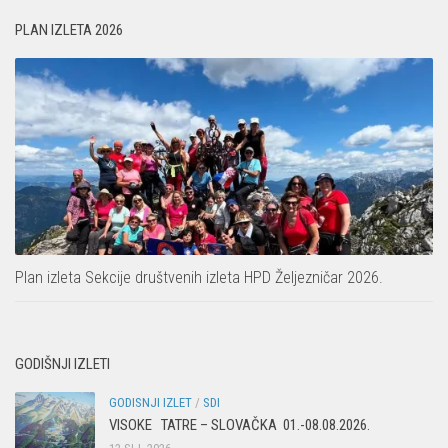
Put ekspedicionizma
Alpinisti
PLAN IZLETA 2026
Ojos del Salado
Skijaši
Slavko Patačko
Tomislav Zoričić – Tom
Damir Bajs
Dijana Petrak
Željko Brdal
Markacijska komisija
Plan izleta Sekcije društvenih izleta HPD Željezničar 2026.
Dosadašnje aktivnosti
Novosti Markacijske komisije
Plan aktivnosti za 2025. godinu
GODIŠNJI IZLETI
Putevi koje održava HPD Željezničar
GODISNJI IZLET
/
SDI
Povijest Markacijske komisije
VISOKE TATRE – SLOVAČKA 01.-08.08.2026.