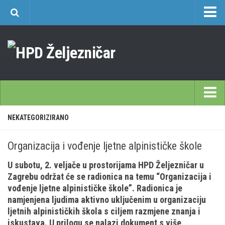
O nama
Učlanjenje
Planinarski dom Željezničar na Oštrcu
Časopis Cipelcug
Povijest društva
Početna
NEKATEGORIZIRANO
Kontakt
Škole
Sekcija društvenih izleta
Organizacija i vođenje ljetne alpinističke škole
Opća planinarska škola 9. 3. – 17. 5. 2026.
Plan izleta Sekcije društvenih izleta HPD Željezničar 2025
U subotu, 2. veljače u prostorijama HPD Željezničar u
Često postavljana pitanja
Novosti u SDI-u
Zagrebu održat će se radionica na temu “Organizacija i
Visokogorska škola
vođenje ljetne alpinističke škole”. Radionica je
Izvješća SDI-a
namjenjena ljudima aktivno uključenim u organizaciju
Alpinistička škola
Povijesti SDI
ljetnih alpinističkih škola s ciljem razmjene znanja i
Speleološka škola HPD Željezničar
Gojzeki
iskustava. U prilogu se nalazi dokument s više