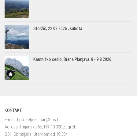
Storžič, 22.08.2026., subota
Kamniško sedlo, Brana,Planjava. 8.- 9.8.2026.
KONTAKT
E-mail:
hpd.zeljeznicar@hps.hr
Adresa: Trnjanska 5b, HR-10 000 Zagreb
SDI i Obiteljska: Utorkom od 19:30h