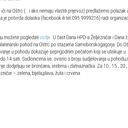
ići na Oštrc (… i ako nemaju vlastiti prijevoz) predlažemo polazak 
 je potvrda dolaska (facebook ili tel.095 9999216) radi organizac
ju možete pogledati
ovdje.
U čast Dana HPD-a Željezničar i Dana ž
aplaninarski pohod na Oštrc po stazama Samoborskogagorja. Do Oš
lovanje u pohodu dokazuje seprigodnim pečatom koji se utiskuje u
 14 sati. Sudionicima se, ovisno o broju sudjelovanja u pohodu,d
nje dodjeljuju se brončana, srebrna i zlatnaznačka. Za 10., 15., 20., 
ičar – zelena, bijela,plava, žuta i crvena.