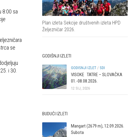
u 8:00 sa
ije
Plan izleta Sekcije društvenih izleta HPD
Željezničar 2026.
eljezničara
trca se
GODIŠNJI IZLETI
odjeljuju
GODISNJI IZLET
/
SDI
25. i 30.
VISOKE TATRE – SLOVAČKA
01.-08.08.2026.
12 SIJ, 2026
BUDUĆI IZLETI
Mangart (2679 m), 12.09.2026.
Subota