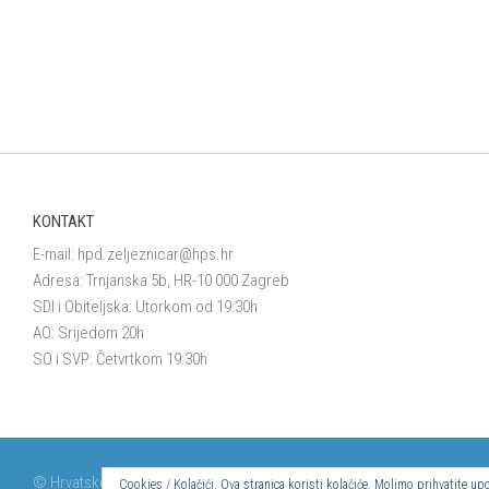
KONTAKT
E-mail:
hpd.zeljeznicar@hps.hr
Adresa: Trnjanska 5b, HR-10 000 Zagreb
SDI i Obiteljska: Utorkom od 19:30h
AO: Srijedom 20h
SO i SVP: Četvrtkom 19:30h
© Hrvatsko planinarsko društvo Željezničar 2024.
Cookies / Kolačići. Ova stranica koristi kolačiće. Molimo prihvatite 