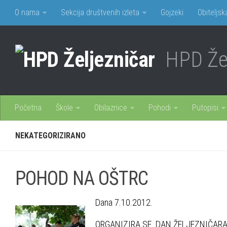
O nama
Sekcija društvenih izleta
Gojzeki
Obiteljsk
HPD Žel
Početna
Škole
Obilaznice
Pohodi
Putopisi
NEKATEGORIZIRANO
POHOD NA OŠTRC
Dana 7.10.2012.
ORGANIZIRA SE DAN ŽELJEZNIČARA 