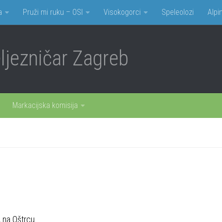
a
Pruži mi ruku – OSI
Visokogorci
Speleolozi
Alpin
jezničar Zagreb
Markacijska komisija
na Oštrcu.