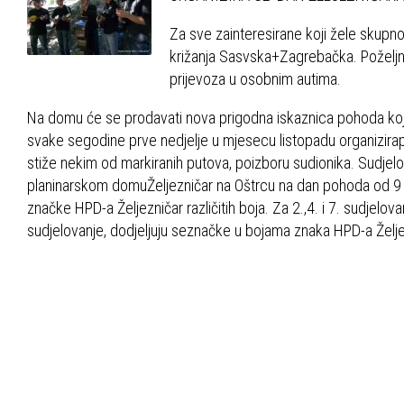
Za sve zainteresirane koji žele skupno 
križanja Sasvska+Zagrebačka. Poželjna
prijevoza u osobnim autima.
Na domu će se prodavati nova prigodna iskaznica pohoda ko
svake segodine prve nedjelje u mjesecu listopadu organizir
stiže nekim od markiranih putova, poizboru sudionika. Sudje
planinarskom domuŽeljezničar na Oštrcu na dan pohoda od 9 do
značke HPD-a Željezničar različitih boja. Za 2.,4. i 7. sudjelova
sudjelovanje, dodjeljuju seznačke u bojama znaka HPD-a Željezn