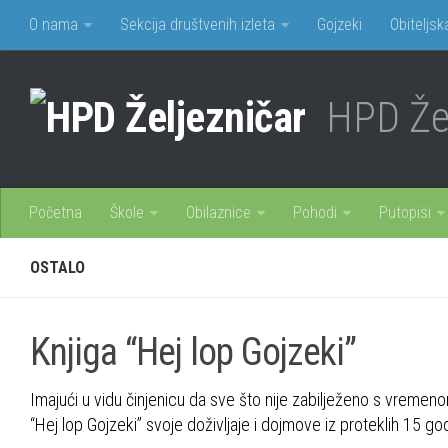
O nama
Sekcija društvenih izleta
Gojzeki
Obiteljsk
HPD Žel
Početna
Škole
Obilaznice
Pohodi
Putopisi
OSTALO
Knjiga “Hej lop Gojzeki”
Imajući u vidu činjenicu da sve što nije zabilježeno s vremenom bl
“Hej lop Gojzeki” svoje doživljaje i dojmove iz proteklih 15 go