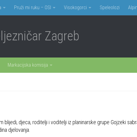
a
Pruži mi ruku – OSI
Visokogorci
Speleolozi
Alpin
jezničar Zagreb
Markacijska komisija
ijedi, djeca, roditelji i voditelji iz planinarske grupe Gojzeki sabral
dina djelovanja.