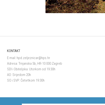
KONTAKT
E-mail:
hpd.zeljeznicar@hps.hr
Adresa: Trnjanska 5b, HR-10 000 Zagreb
SDI i Obiteljska: Utorkom od 19:30h
AO: Srijedom 20h
SO i SVP: Četvrtkom 19:30h