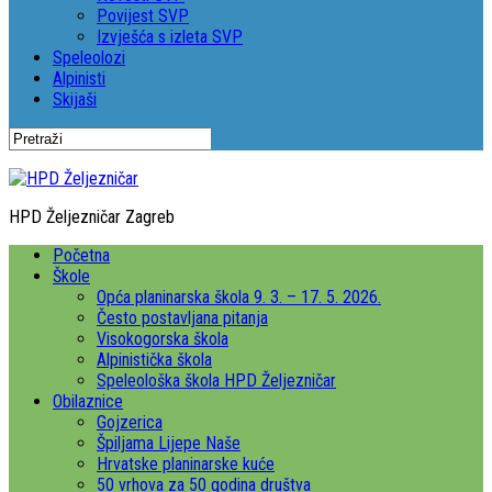
Povijest SVP
Izvješća s izleta SVP
Speleolozi
Alpinisti
Skijaši
HPD Željezničar Zagreb
Početna
Škole
Opća planinarska škola 9. 3. – 17. 5. 2026.
Često postavljana pitanja
Visokogorska škola
Alpinistička škola
Speleološka škola HPD Željezničar
Obilaznice
Gojzerica
Špiljama Lijepe Naše
Hrvatske planinarske kuće
50 vrhova za 50 godina društva