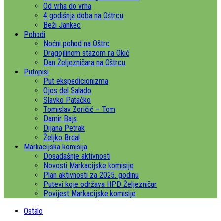
Od vrha do vrha
4 godišnja doba na Oštrcu
Beži Jankec
Pohodi
Noćni pohod na Oštrc
Dragojlinom stazom na Okić
Dan Željezničara na Oštrcu
Putopisi
Put ekspedicionizma
Ojos del Salado
Slavko Patačko
Tomislav Zoričić – Tom
Damir Bajs
Dijana Petrak
Željko Brdal
Markacijska komisija
Dosadašnje aktivnosti
Novosti Markacijske komisije
Plan aktivnosti za 2025. godinu
Putevi koje održava HPD Željezničar
Povijest Markacijske komisije
Ostalo