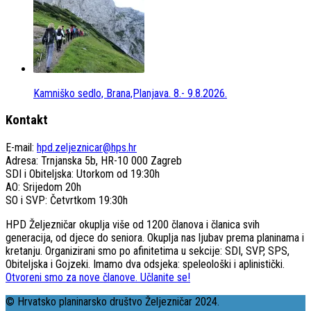
Kamniško sedlo, Brana,Planjava. 8.- 9.8.2026.
Kontakt
E-mail:
hpd.zeljeznicar@hps.hr
Adresa: Trnjanska 5b, HR-10 000 Zagreb
SDI i Obiteljska: Utorkom od 19:30h
AO: Srijedom 20h
SO i SVP: Četvrtkom 19:30h
HPD Željezničar okuplja više od 1200 članova i članica svih
generacija, od djece do seniora. Okuplja nas ljubav prema planinama i
kretanju. Organizirani smo po afinitetima u sekcije: SDI, SVP, SPS,
Obiteljska i Gojzeki. Imamo dva odsjeka: speleološki i aplinistički.
Otvoreni smo za nove članove. Učlanite se!
© Hrvatsko planinarsko društvo Željezničar 2024.