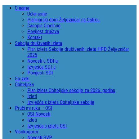
O nama
Učlanjenje
Planinarski dom Željezničar na Oštrcu
Časopis Cipelcug
Povijest društva
Kontakt
Sekcija društvenih izleta
Plan izleta Sekcije društvenih izleta HPD Željezničar
2025
Novosti u SDI-u
Izvješća SDI-a
Povijesti SDI
Gojzeki
Obiteljska
Plan izleta Obiteljske sekcije za 2026. godinu
Izleti
Izvješća s izleta Obiteljske sekcije
Pruži mi ruku – OSI
OSI Novosti
Izleti
Izvješća s izleta OSI
Visokogorci
Novosti SVP