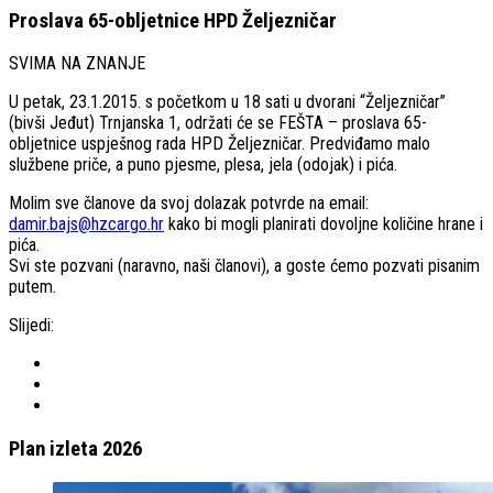
Proslava 65-obljetnice HPD Željezničar
SVIMA NA ZNANJE
U petak, 23.1.2015. s početkom u 18 sati u dvorani “Željezničar”
(bivši Jeđut) Trnjanska 1, održati će se FEŠTA – proslava 65-
obljetnice uspješnog rada HPD Željezničar. Predviđamo malo
službene priče, a puno pjesme, plesa, jela (odojak) i pića.
Molim sve članove da svoj dolazak potvrde na email:
damir.bajs@hzcargo.hr
kako bi mogli planirati dovoljne količine hrane i
pića.
Svi ste pozvani (naravno, naši članovi), a goste ćemo pozvati pisanim
putem.
Slijedi:
Plan izleta 2026