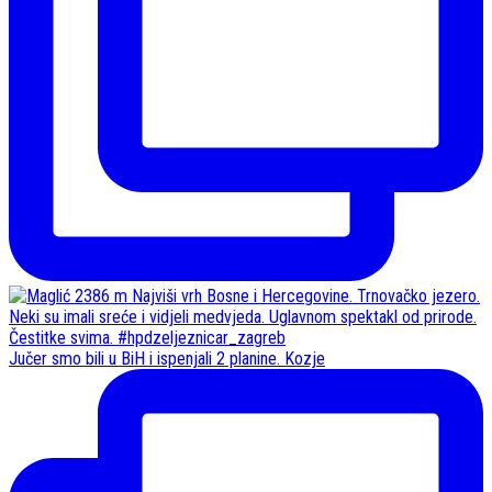
Jučer smo bili u BiH i ispenjali 2 planine. Kozje