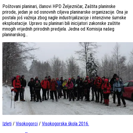
Poštovani planinari, članovi HPD Željezničar, Zaštita planinske
prirode, jedan je od osnovnih ciljeva planinarske organizacije. Ona je
postala još važnija zbog nagle industrijalizacije i intenzivne šumske
eksploatacije. Upravo su planinari bili inicijatori zakonske zaštite
mnogih vrijednih prirodnih predjela. Jedna od Komisija našeg
planinarskog...
Izleti
/
Visokogorci
/
Visokogorska škola 2016.