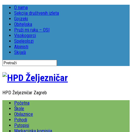
O nama
Sekcija društvenih izleta
Gojzeki
Obiteljska
Pruži mi ruku – OSI
Visokogorci
Speleolozi
Alpinisti
Skijaši
HPD Željezničar Zagreb
Početna
Škole
Obilaznice
Pohodi
Putopisi
Markacijska komisija