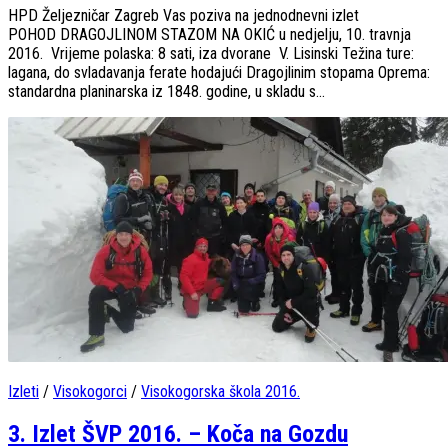
HPD Željezničar Zagreb Vas poziva na jednodnevni izlet
POHOD DRAGOJLINOM STAZOM NA OKIĆ u nedjelju, 10. travnja
2016. Vrijeme polaska: 8 sati, iza dvorane V. Lisinski Težina ture:
lagana, do svladavanja ferate hodajući Dragojlinim stopama Oprema:
standardna planinarska iz 1848. godine, u skladu s...
Izleti
/
Visokogorci
/
Visokogorska škola 2016.
3. Izlet ŠVP 2016. – Koča na Gozdu