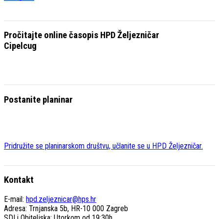
Pročitajte online časopis HPD Željezničar
Cipelcug
Postanite planinar
Pridružite se planinarskom društvu, učlanite se u HPD Željezničar.
Kontakt
E-mail:
hpd.zeljeznicar@hps.hr
Adresa: Trnjanska 5b, HR-10 000 Zagreb
SDI i Obiteljska: Utorkom od 19:30h