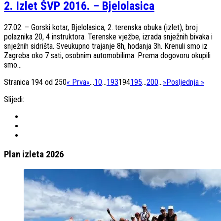
2. Izlet ŠVP 2016. – Bjelolasica
27.02. – Gorski kotar, Bjelolasica, 2. terenska obuka (izlet), broj
polaznika 20, 4 instruktora. Terenske vježbe, izrada snježnih bivaka i
snježnih sidrišta. Sveukupno trajanje 8h, hodanja 3h. Krenuli smo iz
Zagreba oko 7 sati, osobnim automobilima. Prema dogovoru okupili
smo...
Stranica 194 od 250
« Prva
«
...
10
...
193
194
195
...
200
...
»
Posljednja »
Slijedi:
Plan izleta 2026