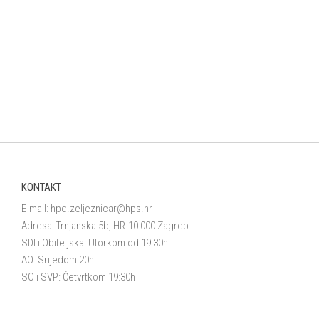
KONTAKT
E-mail:
hpd.zeljeznicar@hps.hr
Adresa: Trnjanska 5b, HR-10 000 Zagreb
SDI i Obiteljska: Utorkom od 19:30h
AO: Srijedom 20h
SO i SVP: Četvrtkom 19:30h