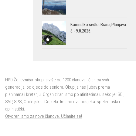
Kamniško sedlo, Brana,Planjava.
8.- 9.8.2026.
HPD Željezničar okuplja više od 1200 članova i članica svih
generacija, od djece do seniora. Okuplja nas ljubav prema
planinama i kretanju. Organizirani smo po afinitetima u sekcije: SDI,
SVP, SPS, Obiteljska i Gojzeki. Imamo dva odsjeka: speleološki i
aplinistički.
Otvoreni smo za nove članove. Učlanite se!