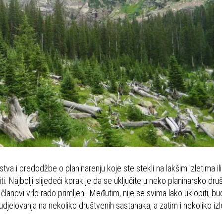
stva i predodžbe o planinarenju koje ste stekli na lakšim izletima i
. Najbolji slijedeći korak je da se uključite u neko planinarsko dru
članovi vrlo rado primljeni. Međutim, nije se svima lako uklopiti, bu
djelovanja na nekoliko društvenih sastanaka, a zatim i nekoliko izle