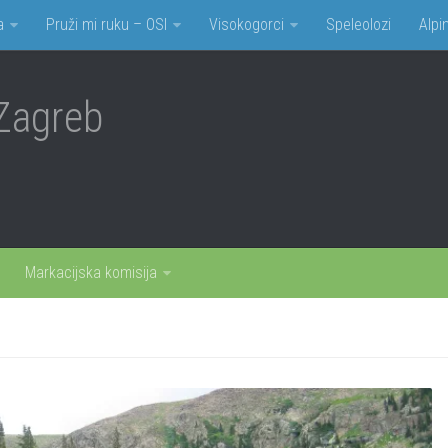
a
Pruži mi ruku – OSI
Visokogorci
Speleolozi
Alpin
Zagreb
Markacijska komisija