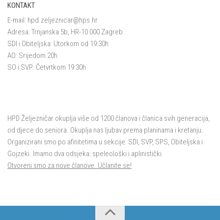
KONTAKT
E-mail:
hpd.zeljeznicar@hps.hr
Adresa: Trnjanska 5b, HR-10 000 Zagreb
SDI i Obiteljska: Utorkom od 19:30h
AO: Srijedom 20h
SO i SVP: Četvrtkom 19:30h
HPD Željezničar okuplja više od 1200 članova i članica svih generacija,
od djece do seniora. Okuplja nas ljubav prema planinama i kretanju.
Organizirani smo po afinitetima u sekcije: SDI, SVP, SPS, Obiteljska i
Gojzeki. Imamo dva odsjeka: speleološki i aplinistički.
Otvoreni smo za nove članove. Učlanite se!