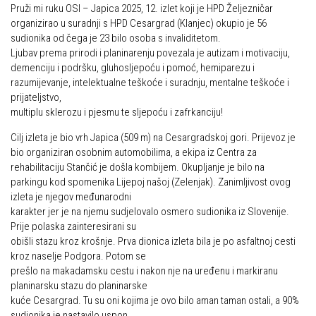
Pruži mi ruku OSI – Japica 2025, 12. izlet koji je HPD Željezničar
Alpinistička škola
Obiteljska
organizirao u suradnji s HPD Cesargrad (Klanjec) okupio je 56
sudionika od čega je 23 bilo osoba s invaliditetom.
Speleološka škola HPD Željezničar
Plan izleta Obiteljske sekcije za 2026. godinu
Ljubav prema prirodi i planinarenju povezala je autizam i motivaciju,
Obilaznice
demenciju i podršku, gluhosljepoću i pomoć, hemiparezu i
Izleti
razumijevanje, intelektualne teškoće i suradnju, mentalne teškoće i
Gojzerica
Izvješća s izleta Obiteljske sekcije
prijateljstvo,
multiplu sklerozu i pjesmu te sljepoću i zafrkanciju!
Špiljama Lijepe Naše
Pruži mi ruku – OSI
Hrvatske planinarske kuće
Cilj izleta je bio vrh Japica (509 m) na Cesargradskoj gori. Prijevoz je
OSI Novosti
bio organiziran osobnim automobilima, a ekipa iz Centra za
50 vrhova za 50 godina društva
Izleti
rehabilitaciju Stančić je došla kombijem. Okupljanje je bilo na
parkingu kod spomenika Lijepoj našoj (Zelenjak). Zanimljivost ovog
Od vrha do vrha
Izvješća s izleta OSI
izleta je njegov međunarodni
4 godišnja doba na Oštrcu
karakter jer je na njemu sudjelovalo osmero sudionika iz Slovenije.
Visokogorci
Prije polaska zainteresirani su
Beži Jankec
Novosti SVP
obišli stazu kroz krošnje. Prva dionica izleta bila je po asfaltnoj cesti
Pohodi
kroz naselje Podgora. Potom se
Povijest SVP
prešlo na makadamsku cestu i nakon nje na uređenu i markiranu
Noćni pohod na Oštrc
Izvješća s izleta SVP
planinarsku stazu do planinarske
kuće Cesargrad. Tu su oni kojima je ovo bilo aman taman ostali, a 90%
Dragojlinom stazom na Okić
Speleolozi
sudionika je nastavilo uspon