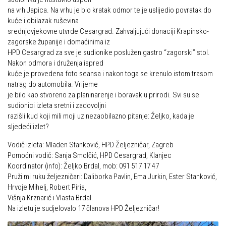
Dan Željezničara na Oštrcu
na vrh Japica. Na vrhu je bio kratak odmor te je uslijedio povratak do
Alpinisti
kuće i obilazak ruševina
Putopisi
srednjovjekovne utvrde Cesargrad. Zahvaljujući donaciji Krapinsko-
Skijaši
Put ekspedicionizma
zagorske županije i domaćinima iz
HPD Cesargrad za sve je sudionike poslužen gastro “zagorski” stol.
Ojos del Salado
Nakon odmora i druženja ispred
kuće je provedena foto seansa i nakon toga se krenulo istom trasom
Slavko Patačko
natrag do automobila. Vrijeme
Tomislav Zoričić – Tom
je bilo kao stvoreno za planinarenje i boravak u prirodi. Svi su se
sudionici izleta sretni i zadovoljni
Damir Bajs
razišli kud koji mili moji uz nezaobilazno pitanje: Željko, kada je
Dijana Petrak
sljedeći izlet?
Željko Brdal
Vodič izleta: Mladen Stanković, HPD Željezničar, Zagreb
Pomoćni vodič: Sanja Smolčić, HPD Cesargrad, Klanjec
Markacijska komisija
Koordinator (info): Željko Brdal, mob: 091 517 17 47
Pruži mi ruku željezničari: Daliborka Pavlin, Ema Jurkin, Ester Stanković,
Dosadašnje aktivnosti
Hrvoje Mihelj, Robert Piria,
Novosti Markacijske komisije
Višnja Krznarić i Vlasta Brdal.
Na izletu je sudjelovalo 17 članova HPD Željezničar!
Plan aktivnosti za 2025. godinu
Putevi koje održava HPD Željezničar