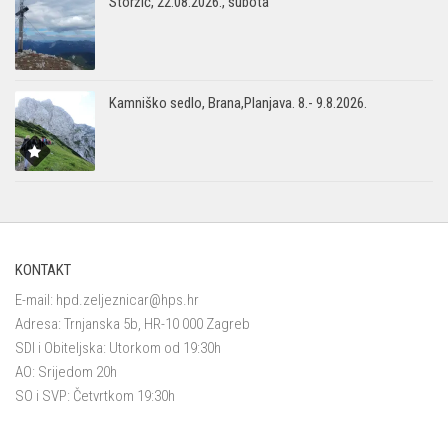
Storžič, 22.08.2026., subota
Kamniško sedlo, Brana,Planjava. 8.- 9.8.2026.
KONTAKT
E-mail:
hpd.zeljeznicar@hps.hr
Adresa: Trnjanska 5b, HR-10 000 Zagreb
SDI i Obiteljska: Utorkom od 19:30h
AO: Srijedom 20h
SO i SVP: Četvrtkom 19:30h