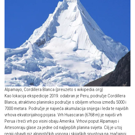
Obilaznice
Obiteljska
Gojzerica
Plan izleta Obiteljske sekcije za 2026. godinu
Špiljama Lijepe Naše
Izleti
Hrvatske planinarske kuće
Izvješća s izleta Obiteljske sekcije
50 vrhova za 50 godina društva
Pruži mi ruku – OSI
Od vrha do vrha
OSI Novosti
4 godišnja doba na Oštrcu
Izleti
Beži Jankec
Izvješća s izleta OSI
Pohodi
Alpamayo, Cordillera Blanca (preuzeto s wikipedia.org)
Visokogorci
Kao lokacija ekspedicije 2019. odabran je Peru, područje Cordillera
Noćni pohod na Oštrc
Novosti SVP
Blanca, atraktivno planinsko područje s obiljem vrhova između 5000 i
Dragojlinom stazom na Okić
7000 metara. Područje je najveća akumulacija snijega i leda te najviših
Povijest SVP
vrhova ekvatorijalnog pojasa. Vrh Huascaran (6768 m) je najviši vrh
Dan Željezničara na Oštrcu
Perua i treći vrh po visini obaju Amerika. Vrhovi poput Alpamayo i
Izvješća s izleta SVP
Artesonraju glase za jedne od najljepših planina svijeta. Cilj je u toj
Putopisi
Speleolozi
regiji obaviti niz alpinističkih uspona i skijaških spustova na značajnoj