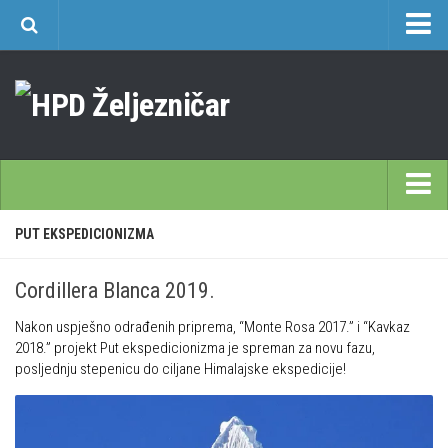
O nama
Učlanjenje
Planinarski dom Željezničar na Oštrcu
Časopis Cipelcug
Povijest društva
Početna
PUT EKSPEDICIONIZMA
Kontakt
Škole
Sekcija društvenih izleta
Cordillera Blanca 2019.
Opća planinarska škola 9. 3. – 17. 5. 2026.
Plan izleta Sekcije društvenih izleta HPD Željezničar 2025
Nakon uspješno odrađenih priprema, “Monte Rosa 2017.” i “Kavkaz
Često postavljana pitanja
Novosti u SDI-u
2018.” projekt Put ekspedicionizma
je spreman za novu fazu,
Visokogorska škola
posljednju stepenicu do ciljane Himalajske ekspedicije!
Izvješća SDI-a
Alpinistička škola
Povijesti SDI
Speleološka škola HPD Željezničar
Gojzeki