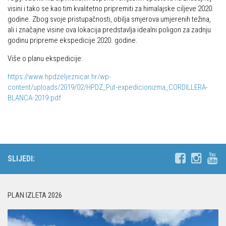
Put ekspedicionizma
visini i tako se kao tim kvalitetno pripremiti za himalajske ciljeve 2020.
Alpinisti
godine. Zbog svoje pristupačnosti, obilja smjerova umjerenih težina,
Ojos del Salado
ali i značajne visine ova lokacija predstavlja idealni poligon za zadnju
Skijaši
Slavko Patačko
godinu pripreme ekspedicije 2020. godine.
Tomislav Zoričić – Tom
Više o planu ekspedicije:
Damir Bajs
https://www.hpdzeljeznicar.hr/wp-
content/uploads/2019/02/HPDZ_Put-expedicionizma_CORDILLERA-
Dijana Petrak
BLANCA-2019.pdf
Željko Brdal
Markacijska komisija
Dosadašnje aktivnosti
Novosti Markacijske komisije
SLIJEDI:
Plan aktivnosti za 2025. godinu
Putevi koje održava HPD Željezničar
PLAN IZLETA 2026
Povijest Markacijske komisije