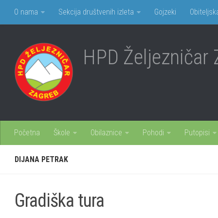
O nama
Sekcija društvenih izleta
Gojzeki
Obiteljsk
HPD Željezničar 
Početna
Škole
Obilaznice
Pohodi
Putopisi
DIJANA PETRAK
Gradiška tura