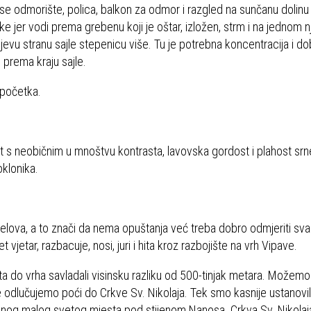
zi se odmorište, polica, balkon za odmor i razgled na sunčanu dolin
točke jer vodi prema grebenu koji je oštar, izložen, strm i na jednom
ijevu stranu sajle stepenicu više. Tu je potrebna koncentracija i d
prema kraju sajle.
ispočetka.
st s neobičnim u mnoštvu kontrasta, lavovska gordost i plahost sr
oklonika.
dijelova, a to znači da nema opuštanja već treba dobro odmjeriti svak
vjetar, razbacuje, nosi, juri i hita kroz razbojište na vrh Vipave.
ta do vrha savladali visinsku razliku od 500-tinjak metara. Možemo 
 odlučujemo poći do Crkve Sv. Nikolaja. Tek smo kasnije ustanovil
menog malog svetog mjesta pod stijenom Nanosa. Crkva Sv. Nikolaja