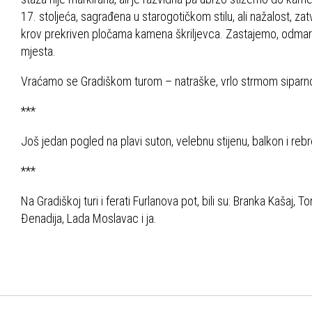
17. stoljeća, sagrađena u starogotičkom stilu, ali nažalost, 
krov prekriven pločama kamena škriljevca. Zastajemo, odmaram
mjesta.
Vraćamo se Gradiškom turom – natraške, vrlo strmom siparn
***
Još jedan pogled na plavi suton, velebnu stijenu, balkon i re
***
Na Gradiškoj turi i ferati Furlanova pot, bili su: Branka Kašaj
Đenadija, Lada Moslavac i ja.