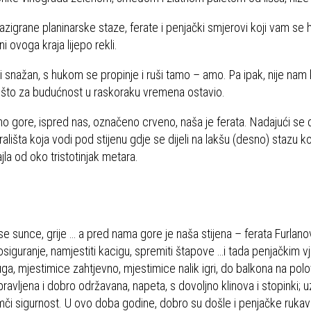
zigrane planinarske staze, ferate i penjački smjerovi koji vam se h
i ovoga kraja lijepo rekli.
i snažan, s hukom se propinje i ruši tamo – amo. Pa ipak, nije nam
 nešto za budućnost u raskoraku vremena ostavio.
o gore, ispred nas, označeno crveno, naša je ferata. Nadajući se d
šta koja vodi pod stijenu gdje se dijeli na lakšu (desno) stazu koj
ajla od oko tristotinjak metara.
lo se sunce, grije … a pred nama gore je naša stijena – ferata Furlano
siguranje, namjestiti kacigu, spremiti štapove …i tada penjačkim v
uga, mjestimice zahtjevno, mjestimice nalik igri, do balkona na polov
pravljena i dobro održavana, napeta, s dovoljno klinova i stopinki; u
jamči sigurnost. U ovo doba godine, dobro su došle i penjačke rukavi