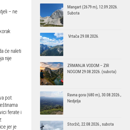
Mangart (2679 m), 12.09.2026.
tjeli – ne
Subota
 korak
Vrtača 29.08.2026.
a će naleti
a nije
ZRMANJA VODOM – ZIR
NOGOM 29.08.2026. (subota)
Ravna gora (680 m), 30.08.2026.,
va pot.
Nedjelja
ještinama
ici ferate i
z
Storžič, 22.08.2026., subota
ce jer je