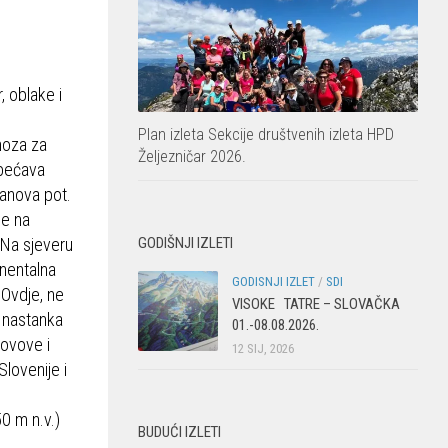
, oblake i
Plan izleta Sekcije društvenih izleta HPD
noza za
Željezničar 2026.
obećava
lanova pot.
se na
GODIŠNJI IZLETI
. Na sjeveru
inentalna
GODISNJI IZLET
/
SDI
. Ovdje, ne
VISOKE TATRE – SLOVAČKA
 nastanka
01.-08.08.2026.
rovove i
12 SIJ, 2026
lovenije i
0 m n.v.)
BUDUĆI IZLETI