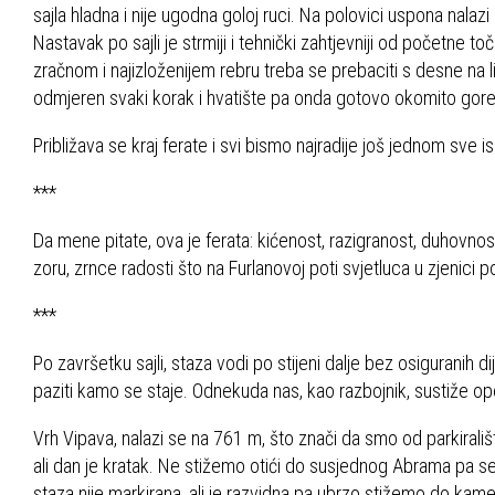
sajla hladna i nije ugodna goloj ruci. Na polovici uspona nala
Nastavak po sajli je strmiji i tehnički zahtjevniji od početne 
zračnom i najizloženijem rebru treba se prebaciti s desne na l
odmjeren svaki korak i hvatište pa onda gotovo okomito gore 
Približava se kraj ferate i svi bismo najradije još jednom sve 
***
Da mene pitate, ova je ferata: kićenost, razigranost, duhovno
zoru, zrnce radosti što na Furlanovoj poti svjetluca u zjenici p
***
Po završetku sajli, staza vodi po stijeni dalje bez osiguranih 
paziti kamo se staje. Odnekuda nas, kao razbojnik, sustiže opet 
Vrh Vipava, nalazi se na 761 m, što znači da smo od parkirališ
ali dan je kratak. Ne stižemo otići do susjednog Abrama pa se
staza nije markirana, ali je razvidna pa ubrzo stižemo do ka