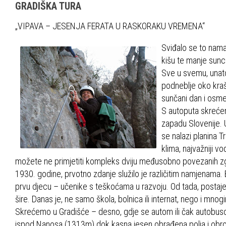
GRADIŠKA TURA
„VIPAVA – JESENJA FERATA U RASKORAKU VREMENA“
Sviđalo se to nama i
kišu te manje sunca
Sve u svemu, unato
podneblje oko kraš
sunčani dan i osme
S autoputa skrećem
zapadu Slovenije. U
se nalazi planina 
klima, najvažniji vo
možete ne primjetiti kompleks dviju međusobno povezanih zg
1930. godine, prvotno zdanje služilo je različitim namjenama. Bi
prvu djecu – učenike s teškoćama u razvoju. Od tada, postaje
šire. Danas je, ne samo škola, bolnica ili internat, nego i mno
Skrećemo u Gradišće – desno, gdje se autom ili čak autobuso
ispod Nanosa (1313m) dok kasna jesen obrađena polja i obro