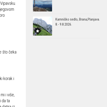
u Vipavsku.
 njegovom
obro
Kamniško sedlo, Brana,Planjava.
8.- 9.8.2026.
ne što čeka
i korak i
mi i više,
i da ta
 datira iz