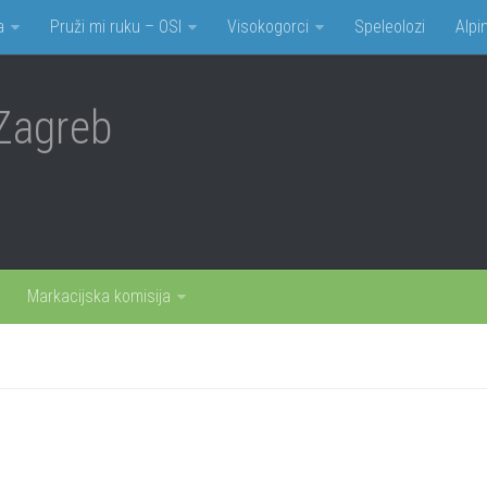
a
Pruži mi ruku – OSI
Visokogorci
Speleolozi
Alpin
Zagreb
Markacijska komisija