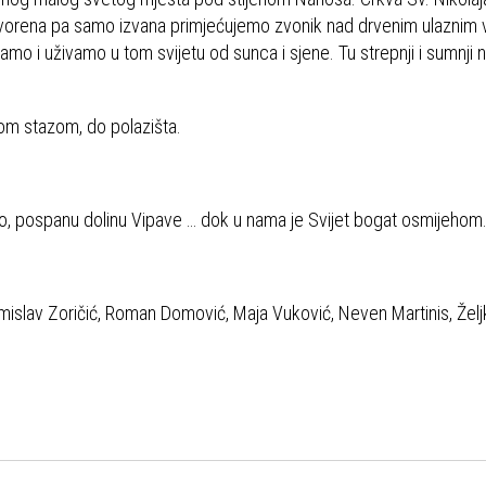
zatvorena pa samo izvana primjećujemo zvonik nad drvenim ulaznim v
o i uživamo u tom svijetu od sunca i sjene. Tu strepnji i sumnji
om stazom, do polazišta.
bro, pospanu dolinu Vipave … dok u nama je Svijet bogat osmijehom
, Tomislav Zoričić, Roman Domović, Maja Vuković, Neven Martinis, Želj