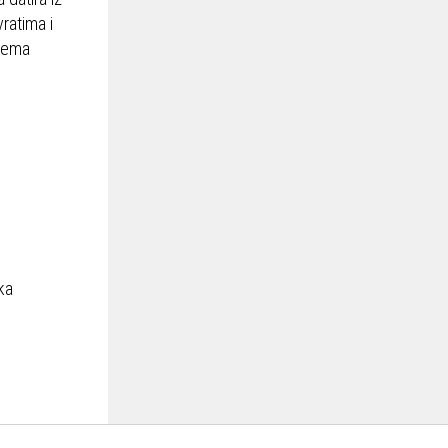
ratima i
 nema
.
ka