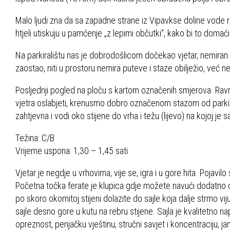
Malo ljudi zna da sa zapadne strane iz Vipavkse doline vode ra
htjeli utiskuju u pamćenje „z lepimi občutki“, kako bi to domaćin
Na parkiralištu nas je dobrodošlicom dočekao vjetar, nemiran 
zaostao, niti u prostoru nemira puteve i staze obilježio, već
Posljednji pogled na ploču s kartom označenih smjerova. Ravn
vjetra oslabjeti, krenusmo dobro označenom stazom od parkirali
zahtjevna i vodi oko stijene do vrha i težu (lijevo) na kojoj je s
Težina: C/B
Vrijeme uspona: 1,30 – 1,45 sati
Vjetar je negdje u vrhovima, vije se, igra i u gore hita. Pojavi
Početna točka ferate je klupica gdje možete navući dodatno o
po skoro okomitoj stijeni dolazite do sajle koja dalje strmo vij
sajle desno gore u kutu na rebru stijene. Sajla je kvalitetno na
opreznost, penjačku vještinu, stručni savjet i koncentraciju, 