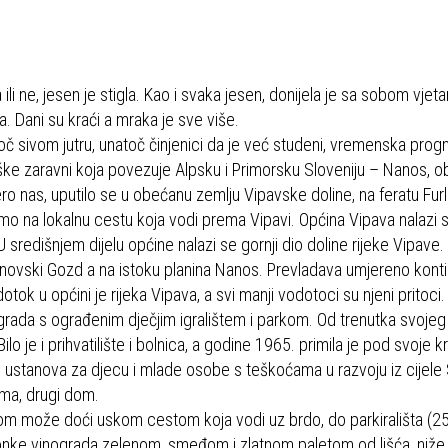
li ne, jesen je stigla. Kao i svaka jesen, donijela je sa sobom vjetar
. Dani su kraći a mraka je sve više.
č sivom jutru, unatoč činjenici da je već studeni, vremenska prog
ke zaravni koja povezuje Alpsku i Primorsku Sloveniju – Nanos, 
ro nas, uputilo se u obećanu zemlju Vipavske doline, na feratu Fur
o na lokalnu cestu koja vodi prema Vipavi. Općina Vipava nalazi 
 središnjem dijelu općine nalazi se gornji dio doline rijeke Vipave
Trnovski Gozd a na istoku planina Nanos. Prevladava umjereno kont
dotok u općini je rijeka Vipava, a svi manji vodotoci su njeni pritoci
rada s ograđenim dječjim igralištem i parkom. Od trenutka svojeg
lo je i prihvatilište i bolnica, a godine 1965. primila je pod svoje k
 ustanova za djecu i mlade osobe s teškoćama u razvoju iz cijele S
gima, drugi dom.
m može doći uskom cestom koja vodi uz brdo, do parkirališta (25
nke vinograda zelenom, smeđom i zlatnom paletom od lišća, niže