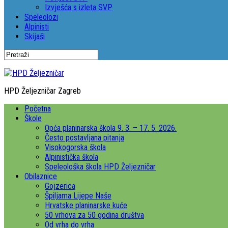
Izvješća s izleta SVP
Speleolozi
Alpinisti
Skijaši
HPD Željezničar Zagreb
Početna
Škole
Opća planinarska škola 9. 3. – 17. 5. 2026.
Često postavljana pitanja
Visokogorska škola
Alpinistička škola
Speleološka škola HPD Željezničar
Obilaznice
Gojzerica
Špiljama Lijepe Naše
Hrvatske planinarske kuće
50 vrhova za 50 godina društva
Od vrha do vrha