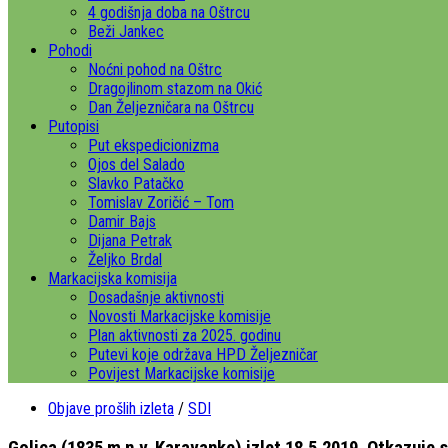
4 godišnja doba na Oštrcu
Beži Jankec
Pohodi
Noćni pohod na Oštrc
Dragojlinom stazom na Okić
Dan Željezničara na Oštrcu
Putopisi
Put ekspedicionizma
Ojos del Salado
Slavko Patačko
Tomislav Zoričić – Tom
Damir Bajs
Dijana Petrak
Željko Brdal
Markacijska komisija
Dosadašnje aktivnosti
Novosti Markacijske komisije
Plan aktivnosti za 2025. godinu
Putevi koje održava HPD Željezničar
Povijest Markacijske komisije
Objave prošlih izleta
/
SDI
Golica (1835 m n.v. Karavanke) izlet 18.5.2019. Otkazuje se