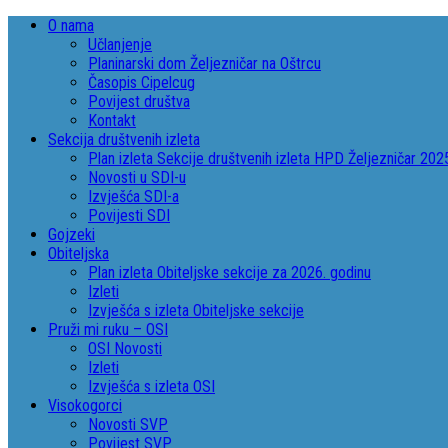
O nama
Učlanjenje
Planinarski dom Željezničar na Oštrcu
Časopis Cipelcug
Povijest društva
Kontakt
Sekcija društvenih izleta
Plan izleta Sekcije društvenih izleta HPD Željezničar 202
Novosti u SDI-u
Izvješća SDI-a
Povijesti SDI
Gojzeki
Obiteljska
Plan izleta Obiteljske sekcije za 2026. godinu
Izleti
Izvješća s izleta Obiteljske sekcije
Pruži mi ruku – OSI
OSI Novosti
Izleti
Izvješća s izleta OSI
Visokogorci
Novosti SVP
Povijest SVP