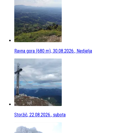
Ravna gora (680 m), 30.08.2026., Nedjelja
Storžič, 22.08.2026., subota