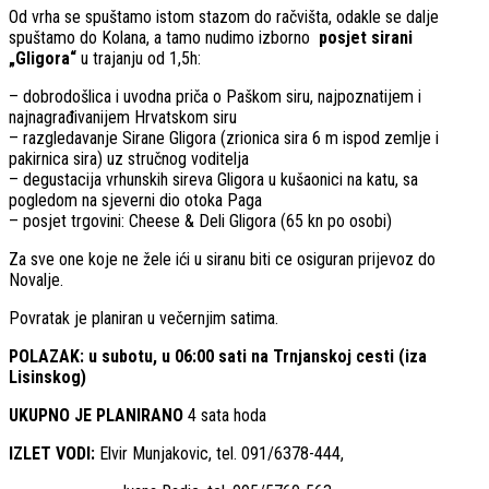
Od vrha se spuštamo istom stazom do račvišta, odakle se dalje
spuštamo do Kolana, a tamo nudimo izborno
posjet
sirani
„Gligora“
u trajanju od 1,5h:
– dobrodošlica i uvodna priča o Paškom siru, najpoznatijem i
najnagrađivanijem Hrvatskom siru
– razgledavanje Sirane Gligora (zrionica sira 6 m ispod zemlje i
pakirnica sira) uz stručnog voditelja
– degustacija vrhunskih sireva Gligora u kušaonici na katu, sa
pogledom na sjeverni dio otoka Paga
– posjet trgovini: Cheese & Deli Gligora (65 kn po osobi)
Za sve one koje ne žele ići u siranu biti ce osiguran prijevoz do
Novalje.
Povratak je planiran u večernjim satima.
POLAZAK
: u subotu,
u
06:00
sati na Trnjanskoj cesti (iza
Lisinskog)
UKUPNO JE PLANIRANO
4 sata hoda
IZLET VODI:
Elvir Munjakovic, tel. 091/6378-444,