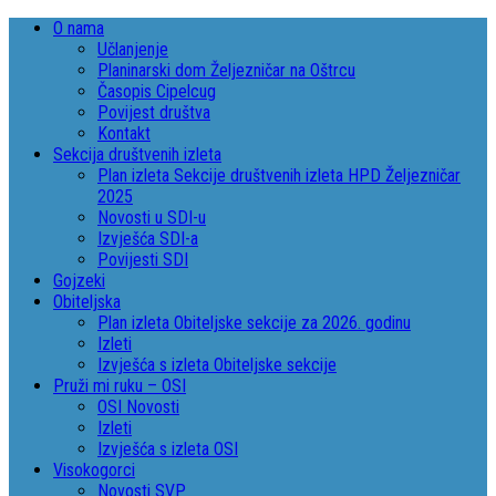
O nama
Učlanjenje
Planinarski dom Željezničar na Oštrcu
Časopis Cipelcug
Povijest društva
Kontakt
Sekcija društvenih izleta
Plan izleta Sekcije društvenih izleta HPD Željezničar
2025
Novosti u SDI-u
Izvješća SDI-a
Povijesti SDI
Gojzeki
Obiteljska
Plan izleta Obiteljske sekcije za 2026. godinu
Izleti
Izvješća s izleta Obiteljske sekcije
Pruži mi ruku – OSI
OSI Novosti
Izleti
Izvješća s izleta OSI
Visokogorci
Novosti SVP