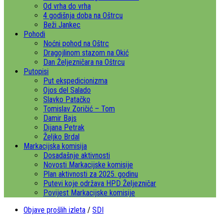
Od vrha do vrha
4 godišnja doba na Oštrcu
Beži Jankec
Pohodi
Noćni pohod na Oštrc
Dragojlinom stazom na Okić
Dan Željezničara na Oštrcu
Putopisi
Put ekspedicionizma
Ojos del Salado
Slavko Patačko
Tomislav Zoričić – Tom
Damir Bajs
Dijana Petrak
Željko Brdal
Markacijska komisija
Dosadašnje aktivnosti
Novosti Markacijske komisije
Plan aktivnosti za 2025. godinu
Putevi koje održava HPD Željezničar
Povijest Markacijske komisije
Objave prošlih izleta
/
SDI