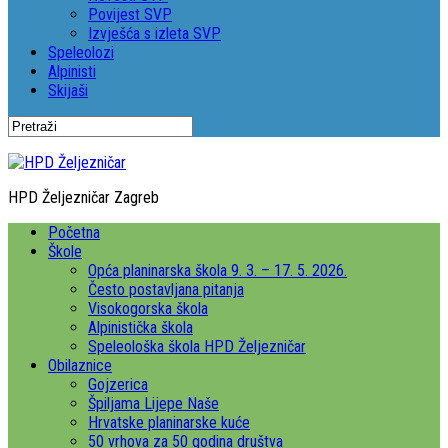
Povijest SVP
Izvješća s izleta SVP
Speleolozi
Alpinisti
Skijaši
HPD Željezničar Zagreb
Početna
Škole
Opća planinarska škola 9. 3. – 17. 5. 2026.
Često postavljana pitanja
Visokogorska škola
Alpinistička škola
Speleološka škola HPD Željezničar
Obilaznice
Gojzerica
Špiljama Lijepe Naše
Hrvatske planinarske kuće
50 vrhova za 50 godina društva