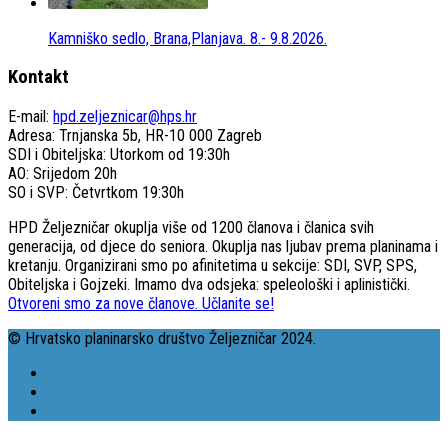
Kamniško sedlo, Brana,Planjava. 8.- 9.8.2026.
Kontakt
E-mail:
hpd.zeljeznicar@hps.hr
Adresa: Trnjanska 5b, HR-10 000 Zagreb
SDI i Obiteljska: Utorkom od 19:30h
AO: Srijedom 20h
SO i SVP: Četvrtkom 19:30h
HPD Željezničar okuplja više od 1200 članova i članica svih
generacija, od djece do seniora. Okuplja nas ljubav prema planinama i
kretanju. Organizirani smo po afinitetima u sekcije: SDI, SVP, SPS,
Obiteljska i Gojzeki. Imamo dva odsjeka: speleološki i aplinistički.
Otvoreni smo za nove članove. Učlanite se!
© Hrvatsko planinarsko društvo Željezničar 2024.