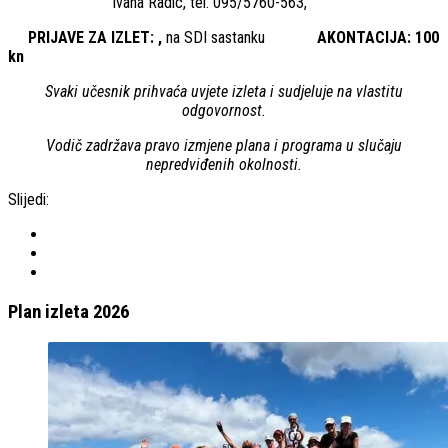
Ivana Radic, tel. 095/5760-563,
PRIJAVE ZA IZLET: ,
na SDI sastanku
AKONTACIJA: 100
kn
Svaki učesnik prihvaća uvjete izleta i sudjeluje na vlastitu
odgovornost.
Vodič zadržava pravo izmjene plana i programa u slučaju
nepredviđenih okolnosti.
Slijedi:
Plan izleta 2026