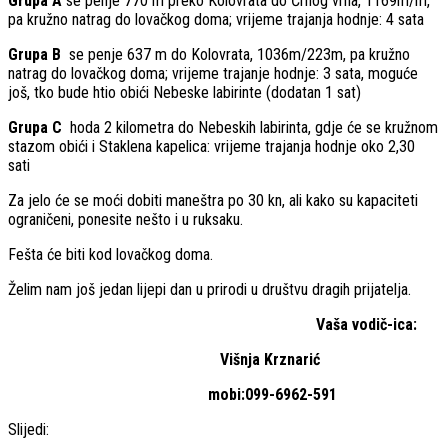
Grupa A
se penje 770 m preko Kolovrata do Črnog vrha, 1169m/m,
pa kružno natrag do lovačkog doma; vrijeme trajanja hodnje: 4 sata
Grupa B
se penje 637 m do Kolovrata, 1036m/223m, pa kružno
natrag do lovačkog doma; vrijeme trajanje hodnje: 3 sata, moguće
još, tko bude htio obići Nebeske labirinte (dodatan 1 sat)
Grupa C
hoda 2 kilometra do Nebeskih labirinta, gdje će se kružnom
stazom obići i Staklena kapelica: vrijeme trajanja hodnje oko 2,30
sati
Za jelo će se moći dobiti maneštra po 30 kn, ali kako su kapaciteti
ograničeni, ponesite nešto i u ruksaku.
Fešta će biti kod lovačkog doma.
Želim nam još jedan lijepi dan u prirodi u društvu dragih prijatelja.
Vaša vodič-ica:
Višnja Krznarić
mobi:099-6962-591
Slijedi: