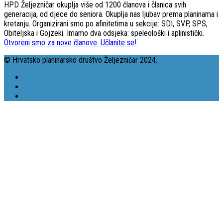
HPD Željezničar okuplja više od 1200 članova i članica svih
generacija, od djece do seniora. Okuplja nas ljubav prema planinama i
kretanju. Organizirani smo po afinitetima u sekcije: SDI, SVP, SPS,
Obiteljska i Gojzeki. Imamo dva odsjeka: speleološki i aplinistički.
Otvoreni smo za nove članove. Učlanite se!
© Hrvatsko planinarsko društvo Željezničar 2024.