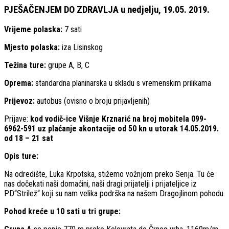
PJEŠAČENJEM DO ZDRAVLJA u nedjelju, 19.05. 2019.
Vrijeme polaska:
7 sati
Mjesto polaska:
iza Lisinskog
Težina ture:
grupe A, B, C
Oprema:
standardna planinarska u skladu s vremenskim prilikama
Prijevoz:
autobus (ovisno o broju prijavljenih)
Prijave:
kod vodič-ice Višnje Krznarić na broj mobitela 099-
6962-591 uz plaćanje akontacije od 50 kn u utorak 14.05.2019.
od 18 – 21 sat
Opis ture:
Na odredište, Luka Krpotska, stižemo vožnjom preko Senja. Tu će
nas dočekati naši domaćini, naši dragi prijatelji i prijateljice iz
PD“Strilež“ koji su nam velika podrška na našem Dragojlinom pohodu.
Pohod kreće u 10 sati u tri grupe: