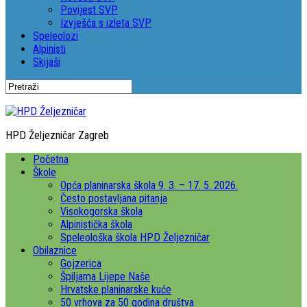
Povijest SVP
Izvješća s izleta SVP
Speleolozi
Alpinisti
Skijaši
HPD Željezničar Zagreb
Početna
Škole
Opća planinarska škola 9. 3. – 17. 5. 2026.
Često postavljana pitanja
Visokogorska škola
Alpinistička škola
Speleološka škola HPD Željezničar
Obilaznice
Gojzerica
Špiljama Lijepe Naše
Hrvatske planinarske kuće
50 vrhova za 50 godina društva