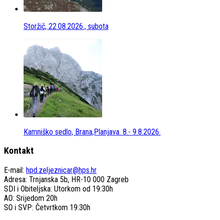
Storžič, 22.08.2026., subota
Kamniško sedlo, Brana,Planjava. 8.- 9.8.2026.
Kontakt
E-mail:
hpd.zeljeznicar@hps.hr
Adresa: Trnjanska 5b, HR-10 000 Zagreb
SDI i Obiteljska: Utorkom od 19:30h
AO: Srijedom 20h
SO i SVP: Četvrtkom 19:30h