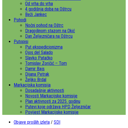
Od vrha do vrha
4 godišnja doba na Oštrcu
Beži Jankec
Pohodi
Noćni pohod na Oštrc
Dragojlinom stazom na Okić
Dan Željezničara na Oštrcu
Putopisi
Put ekspedicionizma
Ojos del Salado
Slavko Patačko
Tomislav Zoričić – Tom
Damir Bajs
Dijana Petrak
Željko Brdal
Markacijska komisija
Dosadašnje aktivnosti
Novosti Markacijske komisije
Plan aktivnosti za 2025. godinu
Putevi koje održava HPD Željezničar
Povijest Markacijske komisije
Objave prošlih izleta
/
SDI