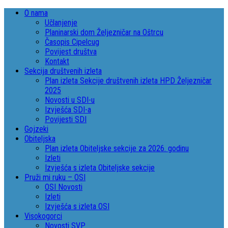
O nama
Učlanjenje
Planinarski dom Željezničar na Oštrcu
Časopis Cipelcug
Povijest društva
Kontakt
Sekcija društvenih izleta
Plan izleta Sekcije društvenih izleta HPD Željezničar
2025
Novosti u SDI-u
Izvješća SDI-a
Povijesti SDI
Gojzeki
Obiteljska
Plan izleta Obiteljske sekcije za 2026. godinu
Izleti
Izvješća s izleta Obiteljske sekcije
Pruži mi ruku – OSI
OSI Novosti
Izleti
Izvješća s izleta OSI
Visokogorci
Novosti SVP