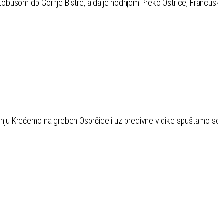
usom do Gornje Bistre, a dalje hodnjom Preko Oštrice, Francuski
ju Krećemo na greben Osorčice i uz predivne vidike spuštamo s