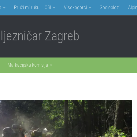
a
Pruži mi ruku – OSI
Visokogorci
Speleolozi
Alpin
jezničar Zagreb
Markacijska komisija