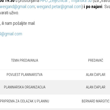
od 19:30
u prostorijama
HPD „Željezničar“, Trnjanska 5b
(iza „Vatr
a.weigand@gmail.com
;
weigand.petar@gmail.com
)
i po najavi
. Sv
arati uživo.
, ili nam pošaljite mail.
9@gmail.com
TEMA PREDAVANJA
PREDAVAČ
POVIJEST PLANINARSTVA
ALAN ČAPLAR
PLANINARSKA ORGANIZACIJA
ALAN ČAPLAR
PRIPREMA ZA ODLAZAK U PLANINU
BERNARD MARGITIĆ