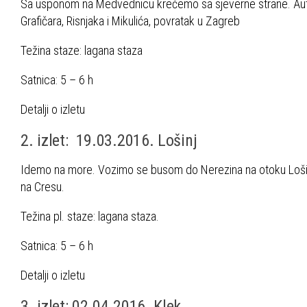
Sa usponom na Medvednicu krećemo sa sjeverne strane. Autob
Grafičara, Risnjaka i Mikulića, povratak u Zagreb
Težina staze: lagana staza
Satnica: 5 – 6 h
Detalji o izletu
2. izlet: 19.03.2016. Lošinj
Idemo na more. Vozimo se busom do Nerezina na otoku Lošin
na Cresu.
Težina pl. staze: lagana staza.
Satnica: 5 – 6 h
Detalji o izletu
3. izlet: 02.04.2016. Klek