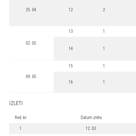
25. 04.
12
2
13
1
02. 05.
14
1
15
1
09. 05.
16
1
IZLETI
Red. br.
Datum izleta
1.
12. 03.