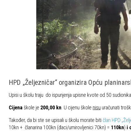
HPD „Željezničar“ organizira Opću planinar
Upisi u školu traju do ispunjenja upisne kvote od 50 sudionika
Cijena
škole je
200,00 kn
. U cijenu škole
nisu
uračunati troško
Također, da bi ste se upisali u školu morate biti
član HPD „Želj
10kn + članarina 100kn (đaci/umirovljenici 70kn) =
110kn
)
i