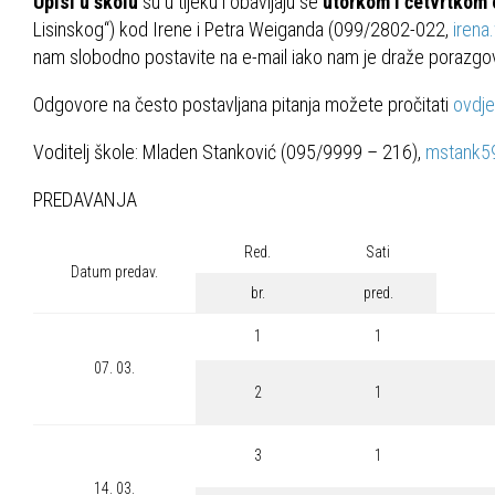
Upisi u školu
su u tijeku i obavljaju se
utorkom i četvrtkom 
Lisinskog“) kod Irene i Petra Weiganda (099/2802-022,
iren
nam slobodno postavite na e-mail iako nam je draže porazgov
Odgovore na često postavljana pitanja možete pročitati
ovdje
Voditelj škole: Mladen Stanković (095/9999 – 216),
mstank5
PREDAVANJA
Red.
Sati
Datum predav.
br.
pred.
1
1
07. 03.
2
1
3
1
14. 03.