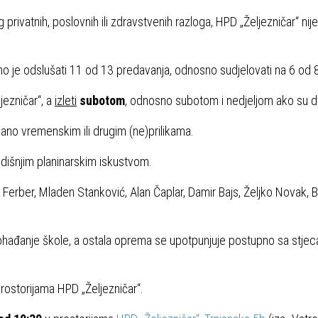
 privatnih, poslovnih ili zdravstvenih razloga, HPD „Željezničar“ nij
o je odslušati 11 od 13 predavanja, odnosno sudjelovati na 6 od 8 
jezničar“, a
izleti
subotom
, odnosno subotom i nedjeljom ako su 
vano vremenskim ili drugim (ne)prilikama.
godišnjim planinarskim iskustvom.
 Ferber, Mladen Stanković, Alan Čaplar, Damir Bajs, Željko Novak, 
ohađanje škole, a ostala oprema se upotpunjuje postupno sa stje
rostorijama HPD „Željezničar“.