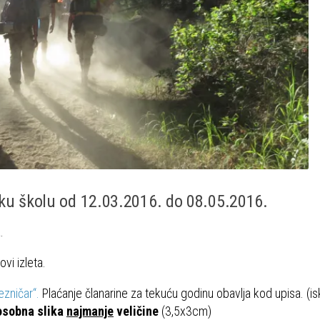
sku školu od 12.03.2016. do 08.05.2016.
.
vi izleta.
ezničar“.
Plaćanje članarine za tekuću godinu obavlja kod upisa. (i
 osobna slika
najmanje
veličine
(3,5x3cm)