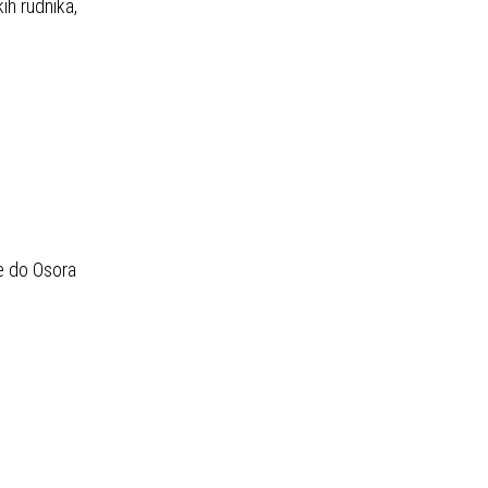
h rudnika,
e do Osora