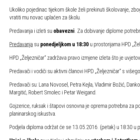
Ukoliko pojedinac tijekom škole želi prekinuti školovanje, zbog
vratiti mu novac uplaćen za školu.
Predavanja i izleti su
obavezni
. Za dobivanje diplome potrebn
Predavanja
su
ponedjeljkom u 18:30
u prostorijama HPD „Žel
HPD „Željezničar“ zadržava pravo izmjene izleta što je uvjeto
Predavači i vodiči su aktivni članovi HPD „Željezničar“ s više
Predavači su: Lana Novosel, Petra Kejla, Vladimir Božić, Danko
Margitić, Robert Smolec i Petar Weigand.
Gojzerice, ruksak i štapovi osnovna je oprema potrebna za p
planinarskog iskustva.
Podjela diploma održat će se 13.05.2016. (petak) u 18:30 u p