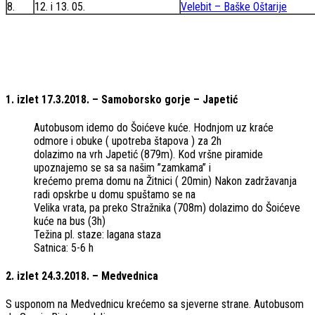
8.
12. i 13. 05.
Velebit – Baške Oštarije
1. izlet 17.3.2018. – Samoborsko gorje – Japetić
Autobusom idemo do Šoićeve kuće. Hodnjom uz kraće
odmore i obuke ( upotreba štapova ) za 2h
dolazimo na vrh Japetić (879m). Kod vršne piramide
upoznajemo se sa sa našim ”zamkama” i
krećemo prema domu na Žitnici ( 20min) Nakon zadržavanja
radi opskrbe u domu spuštamo se na
Velika vrata, pa preko Stražnika (708m) dolazimo do Šoićeve
kuće na bus (3h)
Težina pl. staze: lagana staza
Satnica: 5-6 h
2. izlet​ ​24.3.2018.​ ​–​ ​Medvednica
S usponom na Medvednicu krećemo sa sjeverne strane. Autobusom