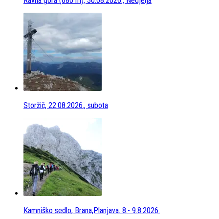
Ravna gora (680 m), 30.08.2026., Nedjelja
Storžič, 22.08.2026., subota
Kamniško sedlo, Brana,Planjava. 8.- 9.8.2026.