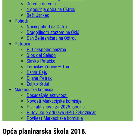
Od vrha do vrha
4 godišnja doba na Oštrcu
Beži Jankec
Pohodi
Noćni pohod na Oštrc
Dragojlinom stazom na Okić
Dan Željezničara na Oštrcu
Putopisi
Put ekspedicionizma
Ojos del Salado
Slavko Patačko
Tomislav Zoričić – Tom
Damir Bajs
Dijana Petrak
Željko Brdal
Markacijska komisija
Dosadašnje aktivnosti
Novosti Markacijske komisije
Plan aktivnosti za 2025. godinu
Putevi koje održava HPD Željezničar
Povijest Markacijske komisije
Opća planinarska škola 2018.