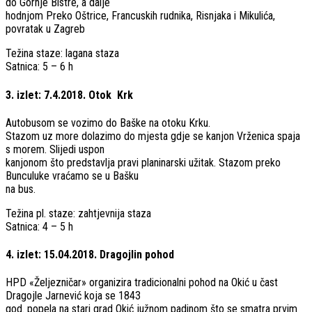
do Gornje Bistre, a dalje
hodnjom Preko Oštrice, Francuskih rudnika, Risnjaka i Mikulića,
povratak u Zagreb
Težina staze: lagana staza
Satnica: 5 – 6 h
3.​ ​izlet:​ ​7.4.2018.​ ​Otok​ ​ ​Krk
Autobusom se vozimo do Baške na otoku Krku.
Stazom uz more dolazimo do mjesta gdje se kanjon Vrženica spaja
s morem. Slijedi uspon
kanjonom što predstavlja pravi planinarski užitak. Stazom preko
Bunculuke vraćamo se u Bašku
na bus.
Težina pl. staze: zahtjevnija staza
Satnica: 4 – 5 h
4.​ ​izlet:​ ​15.04.2018.​ ​Dragojlin​ ​pohod
HPD «Željezničar» organizira tradicionalni pohod na Okić u čast
Dragojle Jarnević koja se 1843
god. popela na stari grad Okić južnom padinom što se smatra prvim