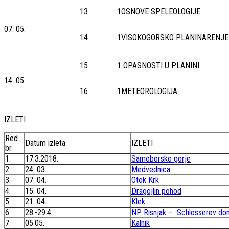
13
1
OSNOVE SPELEOLOGIJE
07. 05.
14
1
VISOKOGORSKO PLANINARENJE
15
1
OPASNOSTI U PLANINI
14. 05.
16
1
METEOROLOGIJA
IZLETI
Red.
Datum izleta
IZLETI
br.
1.
17.3.2018.
Samoborsko gorje
2.
24. 03.
Medvednica
3.
07. 04.
Otok Krk
4.
15. 04.
Dragojlin pohod
5.
21. 04.
Klek
6.
28.-29.4.
NP Risnjak – Schlosserov do
7.
05.05.
Kalnik