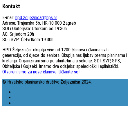
Kontakt
E-mail:
hpd.zeljeznicar@hps.hr
Adresa: Trnjanska 5b, HR-10 000 Zagreb
SDI i Obiteljska: Utorkom od 19:30h
AO: Srijedom 20h
SO i SVP: Četvrtkom 19:30h
HPD Željezničar okuplja više od 1200 članova i članica svih
generacija, od djece do seniora. Okuplja nas ljubav prema planinama i
kretanju. Organizirani smo po afinitetima u sekcije: SDI, SVP, SPS,
Obiteljska i Gojzeki. Imamo dva odsjeka: speleološki i aplinistički.
Otvoreni smo za nove članove. Učlanite se!
© Hrvatsko planinarsko društvo Željezničar 2024.