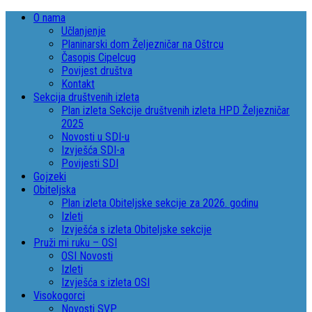
O nama
Učlanjenje
Planinarski dom Željezničar na Oštrcu
Časopis Cipelcug
Povijest društva
Kontakt
Sekcija društvenih izleta
Plan izleta Sekcije društvenih izleta HPD Željezničar
2025
Novosti u SDI-u
Izvješća SDI-a
Povijesti SDI
Gojzeki
Obiteljska
Plan izleta Obiteljske sekcije za 2026. godinu
Izleti
Izvješća s izleta Obiteljske sekcije
Pruži mi ruku – OSI
OSI Novosti
Izleti
Izvješća s izleta OSI
Visokogorci
Novosti SVP