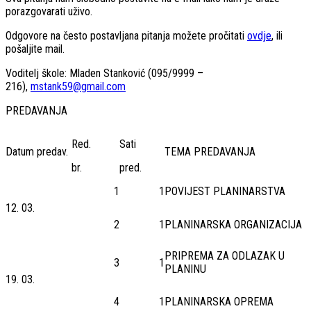
porazgovarati uživo.
Odgovore na često postavljana pitanja možete pročitati
ovdje
, ili
pošaljite mail.
Voditelj škole: Mladen Stanković (095/9999 –
216),
mstank59@gmail.com
PREDAVANJA
Red.
Sati
Datum predav.
TEMA PREDAVANJA
br.
pred.
1
1
POVIJEST PLANINARSTVA
12. 03.
2
1
PLANINARSKA ORGANIZACIJA
PRIPREMA ZA ODLAZAK U
3
1
PLANINU
19. 03.
4
1
PLANINARSKA OPREMA