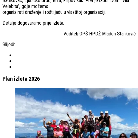
Sadikovac, Ljubičko brdo, Kizu, Filipov kuk. Prvi je izbor Dom “Vila
Velebita”, gdje možemo
organizirati druženje i roštiljadu u vlastitoj organizaciji.
Detalje dogovaramo prije izleta.
Voditelj OPŠ HPDŽ Mladen Stanković
Slijedi:
Plan izleta 2026