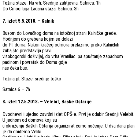
Težina ​staze. ​Na ​vrh: ​Srednje ​zahtjevna. ​Satnica: ​1h
​Do ​Crnog ​luga ​Lagana ​staza. ​Satnica: ​3h
7. izlet 5.5.2018. – Kalnik
Busom do Lovačkog doma na istočnoj strani Kalničke grede.
Hodnjom do grebena kojim se dolazi
do Pl. doma. Nakon kraćeg odmora prelazimo preko Kalničkih
zuba,što predstavlja pravi
visokogorski doživljaj, do vrha Vranilac. pa spuštanje zapadnom
padinom i povratak do Doma gdje
nas čeka bus.
Težina pl. Staze: srednje teško
Satnica 6 – 7h
8. izlet 12.5.2018. – Velebit, Baške Oštarije
Dvodnevni i ujedno završni izlet OPŠ-e. Prvi je odabir Srednji Velebit.
U jednom od domova koji su
u okruženju Baških Oštarija organizirat ćemo noćenje. U dva dana plan
je da obiđemo Veliki