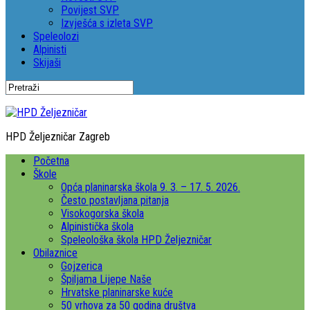
Povijest SVP
Izvješća s izleta SVP
Speleolozi
Alpinisti
Skijaši
HPD Željezničar Zagreb
Početna
Škole
Opća planinarska škola 9. 3. – 17. 5. 2026.
Često postavljana pitanja
Visokogorska škola
Alpinistička škola
Speleološka škola HPD Željezničar
Obilaznice
Gojzerica
Špiljama Lijepe Naše
Hrvatske planinarske kuće
50 vrhova za 50 godina društva