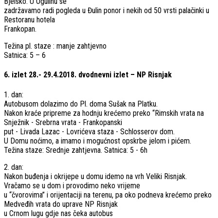
Bjelsko. U Ogulinu se
zadržavamo radi pogleda u Đulin ponor i nekih od 50 vrsti palačinki u
Restoranu hotela
Frankopan.
Težina pl. staze : manje zahtjevno
Satnica: 5 – 6
6. izlet 28.- 29.4.2018. dvodnevni izlet – NP Risnjak
1. dan:
Autobusom ​dolazimo ​do ​Pl. ​doma ​Sušak ​na ​Platku.
Nakon ​kraće ​pripreme ​za ​hodnju ​krećemo ​preko ​“Rimskih ​vrata ​na ​
Snježnik ​- ​Srebrna ​vrata ​- ​Frankopanski
put ​- ​Livada ​Lazac ​- ​Lovrićeva ​staza ​- ​Schlosserov ​dom.
U ​Domu ​noćimo, ​a ​imamo ​i ​mogućnost ​opskrbe ​jelom ​i ​pićem.
Težina ​staze: ​Srednje ​zahtjevna. ​Satnica: ​5 ​- ​6h
2. ​dan:
Nakon ​buđenja ​i ​okrijepe ​u ​domu ​idemo ​na ​vrh ​Veliki ​Risnjak. ​
Vračamo ​se ​u ​dom ​i ​provodimo ​neko ​vrijeme
u ​“čvorovima” ​i ​orijentaciji ​na ​terenu, ​pa ​oko ​podneva ​krećemo ​preko ​
Medveđih ​vrata ​do ​uprave ​NP ​Risnjak
u ​Crnom ​lugu ​gdje ​nas ​čeka ​autobus