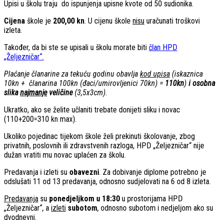
Upisi u školu traju do ispunjenja upisne kvote od 50 sudionika.
Cijena
škole je
200,00 kn
. U cijenu škole
nisu
uračunati troškovi
izleta.
Također, da bi ste se upisali u školu morate biti
član HPD
„Željezničar“.
Plaćanje članarine za tekuću godinu obavlja
kod upisa
(iskaznica
10kn + članarina 100kn (đaci/umirovljenici 70kn) =
110kn
)
i osobna
slika
najmanje
veličine
(3,5x3cm).
Ukratko, ako se želite učlaniti trebate donijeti sliku i novac
(110+200=310 kn max).
Ukoliko pojedinac tijekom škole želi prekinuti školovanje, zbog
privatnih, poslovnih ili zdravstvenih razloga, HPD „Željezničar“ nije
dužan vratiti mu novac uplaćen za školu.
Predavanja i izleti su
obavezni
. Za dobivanje diplome potrebno je
odslušati 11 od 13 predavanja, odnosno sudjelovati na 6 od 8 izleta.
Predavanja
su
ponedjeljkom u 18:30
u prostorijama HPD
„Željezničar“, a
izleti
subotom
, odnosno subotom i nedjeljom ako su
dvodnevni.