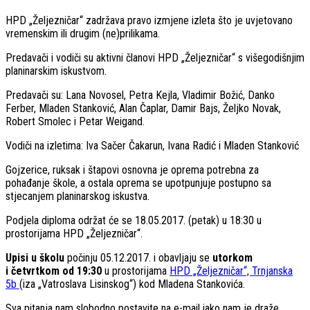
HPD „Željezničar“ zadržava pravo izmjene izleta što je uvjetovano
vremenskim ili drugim (ne)prilikama.
Predavači i vodiči su aktivni članovi HPD „Željezničar“ s višegodišnjim
planinarskim iskustvom.
Predavači su: Lana Novosel, Petra Kejla, Vladimir Božić, Danko
Ferber, Mladen Stanković, Alan Čaplar, Damir Bajs, Željko Novak,
Robert Smolec i Petar Weigand.
Vodiči na izletima: Iva Sačer Čakarun, Ivana Radić i Mladen Stanković
Gojzerice, ruksak i štapovi osnovna je oprema potrebna za
pohađanje škole, a ostala oprema se upotpunjuje postupno sa
stjecanjem planinarskog iskustva.
Podjela diploma održat će se 18.05.2017. (petak) u 18:30 u
prostorijama HPD „Željezničar“.
Upisi u školu
počinju 05.12.2017. i obavljaju se
utorkom
i četvrtkom od 19:30
u prostorijama
HPD „Željezničar“, Trnjanska
5b
(iza „Vatroslava Lisinskog“) kod Mladena Stankovića.
Sva pitanja nam slobodno postavite na e-mail iako nam je draže