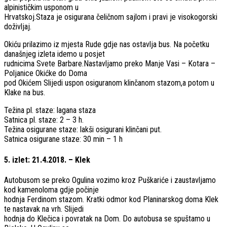
alpinističkim usponom u
Hrvatskoj.Staza je osigurana čeličnom sajlom i pravi je visokogorski
doživljaj.
Okiću prilazimo iz mjesta Rude gdje nas ostavlja bus. Na početku
današnjeg izleta idemo u posjet
rudnicima Svete Barbare.Nastavljamo preko Manje Vasi – Kotara –
Poljanice Okićke do Doma
pod Okićem Slijedi uspon osiguranom klinčanom stazom,a potom u
Klake na bus.
Težina pl. staze: lagana staza
Satnica pl. staze: 2 – 3 h.
Težina osigurane staze: lakši osigurani klinčani put.
Satnica osigurane staze: 30 min – 1 h
5. izlet: 21.4.2018. – Klek
Autobusom se preko Ogulina vozimo kroz Puškariće i zaustavljamo
kod kamenoloma gdje počinje
hodnja Ferdinom stazom. Kratki odmor kod Planinarskog doma Klek
te nastavak na vrh. Slijedi
hodnja do Klečica i povratak na Dom. Do autobusa se spuštamo u