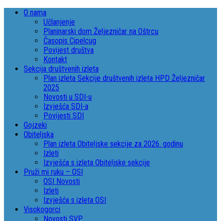
O nama
Učlanjenje
Planinarski dom Željezničar na Oštrcu
Časopis Cipelcug
Povijest društva
Kontakt
Sekcija društvenih izleta
Plan izleta Sekcije društvenih izleta HPD Željezničar
2025
Novosti u SDI-u
Izvješća SDI-a
Povijesti SDI
Gojzeki
Obiteljska
Plan izleta Obiteljske sekcije za 2026. godinu
Izleti
Izvješća s izleta Obiteljske sekcije
Pruži mi ruku – OSI
OSI Novosti
Izleti
Izvješća s izleta OSI
Visokogorci
Novosti SVP