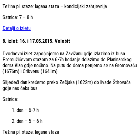
Težina pl. staze: lagana staza – kondicijski zahtjevnija
Satnica: 7 – 8 h
Detalji o izletu
8. izlet: 16. i 17.05.2015. Velebit
Dvodnevni izlet započinjemo na Zavižanu gdje izlazimo iz busa.
Premužićevom stazom za 6-7h hodanje dolazimo do Planinarskog
doma Alan gdje noćimo. Na putu do doma penjemo se na Gromovaču
(1676m) i Crikvenu (1641m)
Slijedeći dan krećemo preko Zečjaka (1622m) do livade Štirovača
gdje nas čeka bus.
Satnica:
1. dan – 6-7 h
2. dan – 5 – 6 h
Težina pl. staze: lagana staza