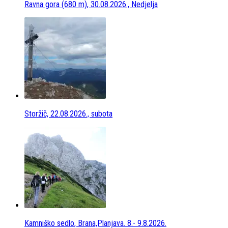
Ravna gora (680 m), 30.08.2026., Nedjelja
Storžič, 22.08.2026., subota
Kamniško sedlo, Brana,Planjava. 8.- 9.8.2026.