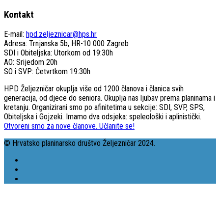
Kontakt
E-mail:
hpd.zeljeznicar@hps.hr
Adresa: Trnjanska 5b, HR-10 000 Zagreb
SDI i Obiteljska: Utorkom od 19:30h
AO: Srijedom 20h
SO i SVP: Četvrtkom 19:30h
HPD Željezničar okuplja više od 1200 članova i članica svih
generacija, od djece do seniora. Okuplja nas ljubav prema planinama i
kretanju. Organizirani smo po afinitetima u sekcije: SDI, SVP, SPS,
Obiteljska i Gojzeki. Imamo dva odsjeka: speleološki i aplinistički.
Otvoreni smo za nove članove. Učlanite se!
© Hrvatsko planinarsko društvo Željezničar 2024.