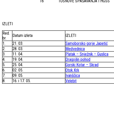
16
1
OSNOVE SPAŠAVANJA I HGSS
IZLETI
Red.
Datum izleta
IZLETI
br.
1.
21. 03.
Samoborsko gorje Japetić
2.
28. 03.
Medvednica
3.
11. 04.
Platak – Snježnik – Guslica
4.
19. 04.
Dragojlin pohod
5.
25. 04.
Gorski Kotar – Skrad
6.
02. 05.
Otok Krk
7.
09. 05.
Ivanščica
8.
16. i 17. 05.
Velebit