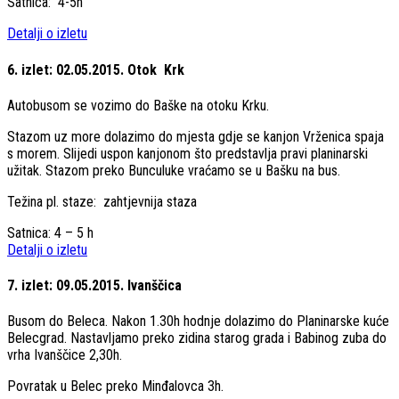
Satnica: 4-5h
Detalji o izletu
6. izlet: 02.05.2015. Otok Krk
Autobusom se vozimo do Baške na otoku Krku.
Stazom uz more dolazimo do mjesta gdje se kanjon Vrženica spaja
s morem. Slijedi uspon kanjonom što predstavlja pravi planinarski
užitak. Stazom preko Bunculuke vraćamo se u Bašku na bus.
Težina pl. staze: zahtjevnija staza
Satnica: 4 – 5 h
Detalji o izletu
7. izlet: 09.05.2015. Ivanščica
Busom do Beleca. Nakon 1.30h hodnje dolazimo do Planinarske kuće
Belecgrad. Nastavljamo preko zidina starog grada i Babinog zuba do
vrha Ivanščice 2,30h.
Povratak u Belec preko Minđalovca 3h.