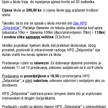
Upisi u školu traju do ispunjenja upisne kvote od 50 sudionika.
Cijena
škole je
200,00 kn
. U cijenu škole
nisu
uračunati troškovi
izleta.
Također, da bi ste se upisali u školu morate biti
član HPD
„Željezničar“.
Plaćanje članarine za tekuću godinu obavlja kod upisa.
(iskaznica 10kn + članarina 100kn (đaci/umirovljenici 70kn) =
110kn
)
i osobna slika
najmanje
veličine
(3,5x3cm)
Ukoliko pojedinac tijekom škole želi prekinuti školovanje, zbog
privatnih, poslovnih ili zdravstvenih razloga, HPD „Željezničar“ nije
dužan vratiti mu novac uplaćen za školu.
Predavanja i izleti su
obavezni
. Za dobivanje diplome potrebno je
odslušati 11 od 13 predavanja, odnosno sudjelovati na 6 od 8 izleta.
Predavanja
su
ponedjeljkom u 18:30
u prostorijama HPD
„Željezničar“, a
izleti
subotom
, odnosno subotom i nedjeljom ako su
dvodnevni.
HPD „Željezničar“ zadržava pravo izmjene izleta što je uvjetovano
vremenskim ili drugim (ne)prilikama.
Predavači i vodiči su aktivni članovi HPD „Željezničar“ s višegodišnjim