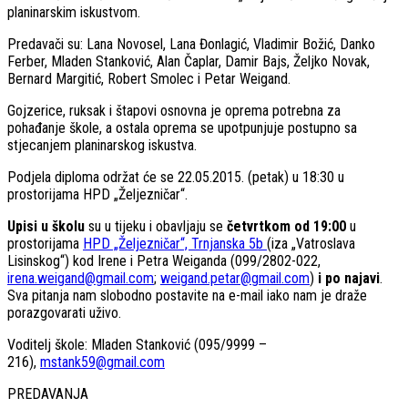
planinarskim iskustvom.
Predavači su: Lana Novosel, Lana Đonlagić, Vladimir Božić, Danko
Ferber, Mladen Stanković, Alan Čaplar, Damir Bajs, Željko Novak,
Bernard Margitić, Robert Smolec i Petar Weigand.
Gojzerice, ruksak i štapovi osnovna je oprema potrebna za
pohađanje škole, a ostala oprema se upotpunjuje postupno sa
stjecanjem planinarskog iskustva.
Podjela diploma održat će se 22.05.2015. (petak) u 18:30 u
prostorijama HPD „Željezničar“.
Upisi u školu
su u tijeku i obavljaju se
četvrtkom od 19:00
u
prostorijama
HPD „Željezničar“, Trnjanska 5b
(iza „Vatroslava
Lisinskog“) kod Irene i Petra Weiganda (099/2802-022,
irena.weigand@gmail.com
;
weigand.petar@gmail.com
)
i po najavi
.
Sva pitanja nam slobodno postavite na e-mail iako nam je draže
porazgovarati uživo.
Voditelj škole: Mladen Stanković (095/9999 –
216),
mstank59@gmail.com
PREDAVANJA