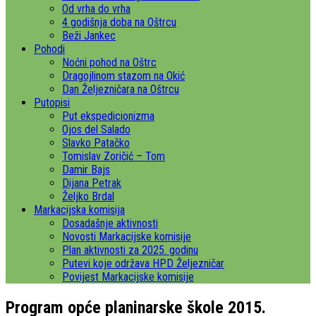
Od vrha do vrha
4 godišnja doba na Oštrcu
Beži Jankec
Pohodi
Noćni pohod na Oštrc
Dragojlinom stazom na Okić
Dan Željezničara na Oštrcu
Putopisi
Put ekspedicionizma
Ojos del Salado
Slavko Patačko
Tomislav Zoričić – Tom
Damir Bajs
Dijana Petrak
Željko Brdal
Markacijska komisija
Dosadašnje aktivnosti
Novosti Markacijske komisije
Plan aktivnosti za 2025. godinu
Putevi koje održava HPD Željezničar
Povijest Markacijske komisije
Program opće planinarske škole 2015.