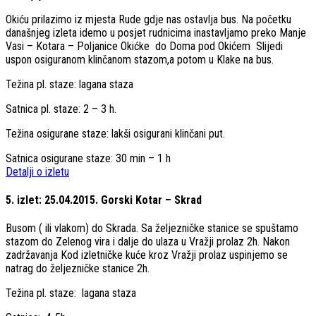
Okiću prilazimo iz mjesta Rude gdje nas ostavlja bus. Na početku
današnjeg izleta idemo u posjet rudnicima inastavljamo preko Manje
Vasi – Kotara – Poljanice Okićke do Doma pod Okićem Slijedi
uspon osiguranom klinčanom stazom,a potom u Klake na bus.
Težina pl. staze: lagana staza
Satnica pl. staze: 2 – 3 h.
Težina osigurane staze: lakši osigurani klinčani put.
Satnica osigurane staze: 30 min – 1 h
Detalji o izletu
5. izlet: 25.04.2015. Gorski Kotar – Skrad
Busom ( ili vlakom) do Skrada. Sa željezničke stanice se spuštamo
stazom do Zelenog vira i dalje do ulaza u Vražji prolaz 2h. Nakon
zadržavanja Kod izletničke kuće kroz Vražji prolaz uspinjemo se
natrag do željezničke stanice 2h.
Težina pl. staze: lagana staza