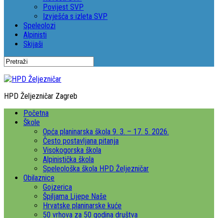
Povijest SVP
Izvješća s izleta SVP
Speleolozi
Alpinisti
Skijaši
HPD Željezničar Zagreb
Početna
Škole
Opća planinarska škola 9. 3. – 17. 5. 2026.
Često postavljana pitanja
Visokogorska škola
Alpinistička škola
Speleološka škola HPD Željezničar
Obilaznice
Gojzerica
Špiljama Lijepe Naše
Hrvatske planinarske kuće
50 vrhova za 50 godina društva