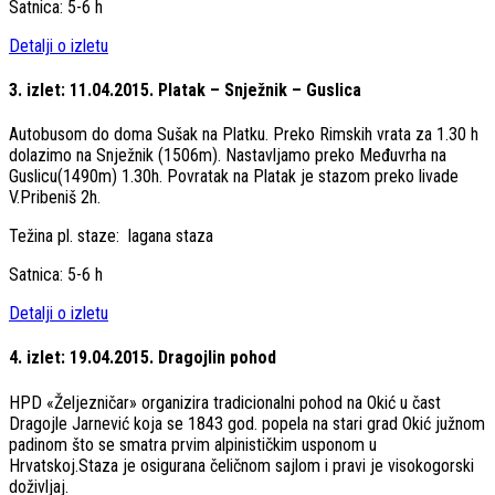
Satnica: 5-6 h
Detalji o izletu
3. izlet: 11.04.2015. Platak – Snježnik – Guslica
Autobusom do doma Sušak na Platku. Preko Rimskih vrata za 1.30 h
dolazimo na Snježnik (1506m). Nastavljamo preko Međuvrha na
Guslicu(1490m) 1.30h. Povratak na Platak je stazom preko livade
V.Pribeniš 2h.
Težina pl. staze: lagana staza
Satnica: 5-6 h
Detalji o izletu
4. izlet: 19.04.2015. Dragojlin pohod
HPD «Željezničar» organizira tradicionalni pohod na Okić u čast
Dragojle Jarnević koja se 1843 god. popela na stari grad Okić južnom
padinom što se smatra prvim alpinističkim usponom u
Hrvatskoj.Staza je osigurana čeličnom sajlom i pravi je visokogorski
doživljaj.