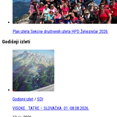
Plan izleta Sekcije društvenih izleta HPD Željezničar 2026.
Godišnji izleti
Godisnji izlet
/
SDI
VISOKE TATRE – SLOVAČKA 01.-08.08.2026.