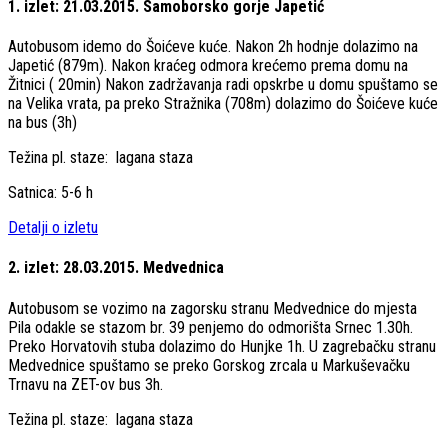
1. izlet: 21.03.2015. Samoborsko gorje Japetić
Autobusom idemo do Šoićeve kuće. Nakon 2h hodnje dolazimo na
Japetić (879m). Nakon kraćeg odmora krećemo prema domu na
Žitnici ( 20min) Nakon zadržavanja radi opskrbe u domu spuštamo se
na Velika vrata, pa preko Stražnika (708m) dolazimo do Šoićeve kuće
na bus (3h)
Težina pl. staze: lagana staza
Satnica: 5-6 h
Detalji o izletu
2. izlet: 28.03.2015. Medvednica
Autobusom se vozimo na zagorsku stranu Medvednice do mjesta
Pila odakle se stazom br. 39 penjemo do odmorišta Srnec 1.30h.
Preko Horvatovih stuba dolazimo do Hunjke 1h. U zagrebačku stranu
Medvednice spuštamo se preko Gorskog zrcala u Markuševačku
Trnavu na ZET-ov bus 3h.
Težina pl. staze: lagana staza