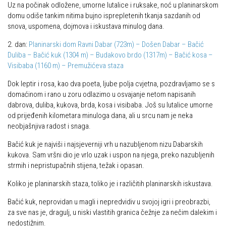
Uz na počinak odložene, umorne lutalice i ruksake, noć u planinarskom
domu odiše tankim nitima bujno isprepletenih tkanja sazdanih od
snova, uspomena, dojmova i iskustava minulog dana.
2. dan:
Planinarski dom Ravni Dabar (723m) – Došen Dabar – Bačić
Duliba – Bačić kuk (1304 m) – Budakovo brdo (1317m) – Bačić kosa –
Visibaba (1160 m) – Premužićeva staza
Dok leptir i rosa, kao dva poeta, ljube polja cvjetna, pozdravljamo se s
domaćinom i rano u zoru odlazimo u osvajanje netom napisanih
dabrova, duliba, kukova, brda, kosa i visibaba. Još su lutalice umorne
od prijeđenih kilometara minuloga dana, ali u srcu nam je neka
neobjašnjiva radost i snaga.
Bačić kuk je najviši i najsjeverniji vrh u nazubljenom nizu Dabarskih
kukova. Sam vršni dio je vrlo uzak i uspon na njega, preko nazubljenih
strmih i nepristupačnih stijena, težak i opasan.
Koliko je planinarskih staza, toliko je i različitih planinarskih iskustava.
Bačić kuk, neprovidan u magli i nepredvidiv u svojoj igri i preobrazbi,
za sve nas je, dragulj, u niski vlastitih granica čežnje za nečim dalekim i
nedostižnim.