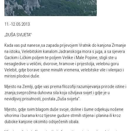
Obilaznice
Obiteljska
Gojzerica
Plan izleta Obiteljske sekcije za 2026. godinu
11.-12.05.2013.
Špiljama Lijepe Naše
Izleti
„DUŠA SVIJETA“
Hrvatske planinarske kuće
Izvješća s izleta Obiteljske sekcije
Kada vas put nanese,sa zapada prijevojem Vratnik do kanjona Zrmanje
50 vrhova za 50 godina društva
Pruži mi ruku – OSI
na istoku, Velebitskim kanalom Jadranskoga mora s juga, a sa sjevera
Od vrha do vrha
Gackim i Ličkim poljem te poljem Velike i Male Popine, stigli ste u
OSI Novosti
nesagledive u veličini, dvorove, hramove i prijestolja, velebnu goru
4 godišnja doba na Oštrcu
Izleti
Velebit, gdje borave sjene minulih vremena, velebitske vile i vilenjaci i
Beži Jankec
mirisni plodovi duše.
Izvješća s izleta OSI
Pohodi
Mjesto na Zemlji, gdje vas prema filozofiji razumijevanja prirode istine i
Visokogorci
znanja,sveprožima duhovna sila koja oživljava svijet i gdje je u
Noćni pohod na Oštrc
Novosti SVP
nevidljivoj prisutnosti, postala „Duša svijeta“.
Dragojlinom stazom na Okić
Povijest SVP
Mjesto, gdje svim blagom duše svoje, doline i šume odjekuju nošene
Dan Željezničara na Oštrcu
vihorima i burama kroz tijesne gudure strmih stijena i planina ili kroz
Izvješća s izleta SVP
duboke kanjone okomito odsječenih obala.
Putopisi
Speleolozi