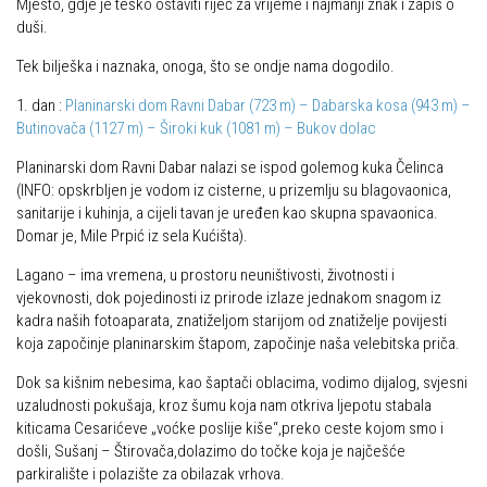
Mjesto, gdje je teško ostaviti riječ za vrijeme i najmanji znak i zapis o
Put ekspedicionizma
duši.
Alpinisti
Ojos del Salado
Tek bilješka i naznaka, onoga, što se ondje nama dogodilo.
Skijaši
Slavko Patačko
1. dan :
Planinarski dom Ravni Dabar (723 m) – Dabarska kosa (943 m) –
Tomislav Zoričić – Tom
Butinovača (1127 m) – Široki kuk (1081 m) – Bukov dolac
Damir Bajs
Planinarski dom Ravni Dabar nalazi se ispod golemog kuka Čelinca
(INFO: opskrbljen je vodom iz cisterne, u prizemlju su blagovaonica,
Dijana Petrak
sanitarije i kuhinja, a cijeli tavan je uređen kao skupna spavaonica.
Željko Brdal
Domar je, Mile Prpić iz sela Kućišta).
Markacijska komisija
Lagano – ima vremena, u prostoru neuništivosti, životnosti i
vjekovnosti, dok pojedinosti iz prirode izlaze jednakom snagom iz
Dosadašnje aktivnosti
kadra naših fotoaparata, znatiželjom starijom od znatiželje povijesti
Novosti Markacijske komisije
koja započinje planinarskim štapom, započinje naša velebitska priča.
Plan aktivnosti za 2025. godinu
Dok sa kišnim nebesima, kao šaptači oblacima, vodimo dijalog, svjesni
uzaludnosti pokušaja, kroz šumu koja nam otkriva ljepotu stabala
Putevi koje održava HPD Željezničar
kiticama Cesarićeve „voćke poslije kiše“,preko ceste kojom smo i
Povijest Markacijske komisije
došli, Sušanj – Štirovača,dolazimo do točke koja je najčešće
parkiralište i polazište za obilazak vrhova.