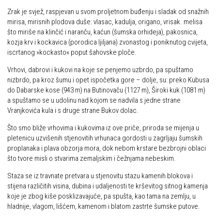
Zrak je svjež, raspjevan u svom proljetnom buđenju i sladak od snažnih
mirisa, mirisnih plodova duše: vlasac, kadulja, origano, vrisak. melisa
što miriše na klinčić i naranču, kaćun (šumska orhideja), pakosnica,
kozja krv i kockavica (porodica ljiljana) zvonastog i poniknutog cvijeta,
iscrtanog »kockasto« poput šahovske ploče.
Vrhovi, dabrovi i kukovi na koje se penjemo uzbrdo, pa spuštamo
nizbrdo, pa kroz šumu i opet ispočetka gore – dolje, su: preko Kubusa
do Dabarske kose (943 m) na Butinovaču (1127 m), Široki kuk (1081 m)
a spuštamo se u udolinu nad kojom se nadvila s jedne strane
Vranjkovića kula i s druge strane Bukov dolac.
Što smo bliže vrhovima i kukovima iz ove priče, priroda se mijenja u
pletenicu uzvišenih stjenovitih vrhunaca gordosti u zagrljaju šumskih
proplanaka i plava obzorja mora, dok nebom krstare bezbrojni oblaci
što tvore misli o stvarima zemaljskim i čežnjama nebeskim.
Staza se iz travnate pretvara u stjenovitu stazu kamenih blokova i
stijena različitih visina, dubina i udaljenosti te krševitog sitnog kamenja
koje je zbog kiše posklizavajuće, pa spušta, kao tama na zemlju, u
hladnije, vlagom, lišćem, kamenom i blatom zastrte šumske putove.