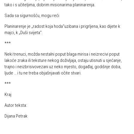
tako i s učiteljima, dobrim misionarima planinarenja.
Sada sa sigurnošću, mogu reći
Planinarenje je „radost koja hoda“uzibana i prigrljena, kao dijete k
majci, k „Duši svijeta“.
***
Neki trenuci, možda nestalni poput blaga mirisa i neizrecivi poput
lakoće zraka ili teksture nekog doživljaja, ostaju utisnuti u sjećanje,
trajno i neizbrisivovezani uz neko mjesto, događaj, godišnje doba,
ljude … i tu ne treba objašnjavati očite stvari.
***
Kraj
Autor teksta:
Dijana Petrak