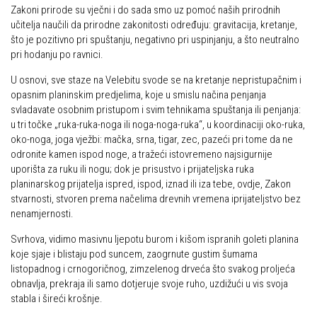
Zakoni prirode su vječni i do sada smo uz pomoć naših prirodnih
učitelja naučili da prirodne zakonitosti određuju: gravitacija, kretanje,
što je pozitivno pri spuštanju, negativno pri uspinjanju, a što neutralno
pri hodanju po ravnici.
U osnovi, sve staze na Velebitu svode se na kretanje nepristupačnim i
opasnim planinskim predjelima, koje u smislu načina penjanja
svladavate osobnim pristupom i svim tehnikama spuštanja ili penjanja:
u tri točke „ruka-ruka-noga ili noga-noga-ruka“, u koordinaciji oko-ruka,
oko-noga, joga vježbi: mačka, srna, tigar, zec, pazeći pri tome da ne
odronite kamen ispod noge, a tražeći istovremeno najsigurnije
uporišta za ruku ili nogu; dok je prisustvo i prijateljska ruka
planinarskog prijatelja ispred, ispod, iznad ili iza tebe, ovdje, Zakon
stvarnosti, stvoren prema načelima drevnih vremena iprijateljstvo bez
nenamjernosti.
Svrhova, vidimo masivnu ljepotu burom i kišom ispranih goleti planina
koje sjaje i blistaju pod suncem, zaogrnute gustim šumama
listopadnog i crnogoričnog, zimzelenog drveća što svakog proljeća
obnavlja, prekraja ili samo dotjeruje svoje ruho, uzdižući u vis svoja
stabla i šireći krošnje.