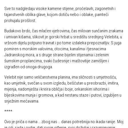
Sve to nadgledaju visoke kamene stijene, proćelavih, zagonetnih i
tajanstvenih oblika glave, kojom dotiču nebo i oblake, pamteći
prohujalu prošlost.
Budakovo brdo, čas mlaćen vjetrovima, čas milovan sunčanim zrakama
i umivan kišama, slikovit je gorski hrbat u središtu srednjeg Velebita, u
vršnom dijelu potpuno travnat i po tome izdaleka prepoznatljiv. S juga
pomiren s morskim valovima, otocima, kanalima i tjesnacima
Jadranskog mora, a s druge strane bijelim stijenama i zelenim
šumskim proplancima, svaki čudesnije i maštovitije zamišljen i
izgrađen od onoga drugoga.
Velebit nije samo veličanstvena planina, ima sličnosti s umjetnošću,
kao umjetnik, svečan u svom izgledu, bešćutan u preobrazbi, imitira,
mijenja, nadomješta i kreira obličja i boje, orkanskim vihorima i
bljeskovima munja i gromova, a kad nestanu staze i putovi, izgubljen u
snježnim mećavama.
****
Ovo je priča o nama … zbog nas … danas potrebnija no ikada ranije. Moj
je cilj, sada i ovdje, dati svoje viđenje, svoj doživljaj i razumijevanje