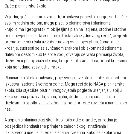
Opće planinarske škole.
Vrijedni, rječiti i ambiciozni ljudi, pročitavši ponešto teorije, surfajući za
svojim radnim stolom, mogu pisati o planinarstvu i planinama,
krajolicima i geografskim obilježjima planina i stijena, stotine i stotine
priča i izvještaja, ali krenuti i učiniti iskorak iz „dnevnog reda“, osvježiti
premorene oči i čula uz žubor novog vrela, pjev ptica, šumorenje
krošnje, susresti se sa sunčanom zrakom i oblakom nad stijenama,
dalekom cestom kud te srce vodi, otvaraju se vrata poimanja života,
doživljen u punoj snazi otkrića, koji je zablistao u duši, poput krijesnice,
koja nenadano zasvijetli u mraku.
Planinarska škola obuhvaća, prije svega, sve što je u obzoru osobnog
iskustva i zadane životne sredine. Mogu reći da je NAŠA planinarska
škola, bila stjecište bistrih i razgovijetnih pogleda uranjanja u zbilju,
kako se ona pruža vidu, sluhu, njuhu, dodiru … u najnadahnutijim
dijelovima koji otkrivaju savršenu ljepotu prirode i svijeta u nama i oko
nas.
A uspjeh u planinarskoj školi, kao i bilo gdje drugdje, prirodna je
posljedica kontinuirane primjene zajedničkog istraživanja i
iskustvenog učenja, stjecanja znanja i vještina, kako sa školarcima,