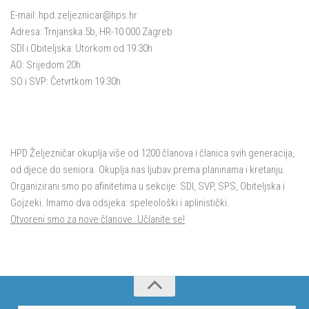
E-mail:
hpd.zeljeznicar@hps.hr
Adresa: Trnjanska 5b, HR-10 000 Zagreb
SDI i Obiteljska: Utorkom od 19:30h
AO: Srijedom 20h
SO i SVP: Četvrtkom 19:30h
HPD Željezničar okuplja više od 1200 članova i članica svih generacija,
od djece do seniora. Okuplja nas ljubav prema planinama i kretanju.
Organizirani smo po afinitetima u sekcije: SDI, SVP, SPS, Obiteljska i
Gojzeki. Imamo dva odsjeka: speleološki i aplinistički.
Otvoreni smo za nove članove. Učlanite se!