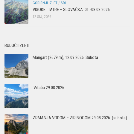
GODISNJI IZLET
/
SDI
VISOKE TATRE – SLOVAČKA 01.-08.08.2026.
12 SIJ, 2026
BUDUĆI IZLETI
Mangart (2679 m), 12.09.2026. Subota
Vrtača 29.08.2026.
ZRMANJA VODOM – ZIR NOGOM 29.08.2026. (subota)