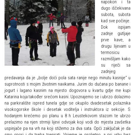
napokon i ta
Alpinistička škola
dugo iščekivana
Obiteljska
subota, subota
Speleološka škola HPD Željezničar
Plan izleta Obiteljske sekcije za 2026. godinu
kad sve počinje.
Obilaznice
Dok ispijam
Izleti
zadnje gutljaje
Gojzerica
Izvješća s izleta Obiteljske sekcije
prve kave, a
drugu lijevam u
Špiljama Lijepe Naše
Pruži mi ruku – OSI
termosicu
Hrvatske planinarske kuće
razmišljam kako
OSI Novosti
su riječi sa
50 vrhova za 50 godina društva
Izleti
zadnjeg
predavanja da je „bolje doći pola sata ranije nego minutu kasnije“ u
Od vrha do vrha
Izvješća s izleta OSI
suprotnosti s mojim životnim navikama. Jurim do dućana po banane i
4 godišnja doba na Oštrcu
jogurt i lagano kasnim na mjesto dogovora u kvartu gdje me kupi
Visokogorci
Katarina koja također srećom kasni. Upoznajemo se i ubrzo dolazimo
Beži Jankec
Novosti SVP
na parkiralište ispred tunela gdje se okupilo dvadesetak polaznika
Pohodi
visokogorske škole i desetak voditelja i instruktora iz sekcije. S
Povijest SVP
hodanjem krećemo po planu u 8 h Leustekovom stazom te ubrzo
Noćni pohod na Oštrc
Izvješća s izleta SVP
prelazimo na njen strmiji lijevi odvojak koji vodi do mjesta zavšetka
uspinjače pa na vrh na koji stižemo za dva sata. Opći zaključak je da
Dragojlinom stazom na Okić
Speleolozi
smo spori i da treba trenirati. Vrijeme je proljetno, a pri vrhu bez