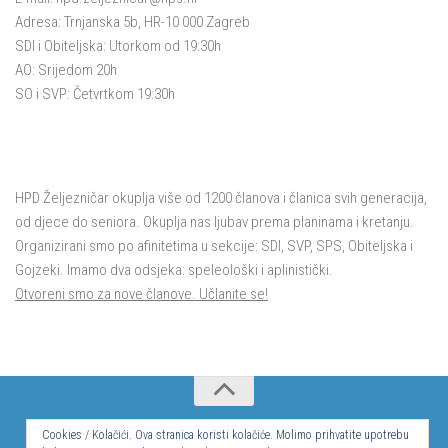
Adresa: Trnjanska 5b, HR-10 000 Zagreb
SDI i Obiteljska: Utorkom od 19:30h
AO: Srijedom 20h
SO i SVP: Četvrtkom 19:30h
HPD Željezničar okuplja više od 1200 članova i članica svih generacija,
od djece do seniora. Okuplja nas ljubav prema planinama i kretanju.
Organizirani smo po afinitetima u sekcije: SDI, SVP, SPS, Obiteljska i
Gojzeki. Imamo dva odsjeka: speleološki i aplinistički.
Otvoreni smo za nove članove. Učlanite se!
© Hrvatsko planinarsko društvo Željezničar 2024.
Cookies / Kolačići. Ova stranica koristi kolačiće. Molimo prihvatite upotrebu