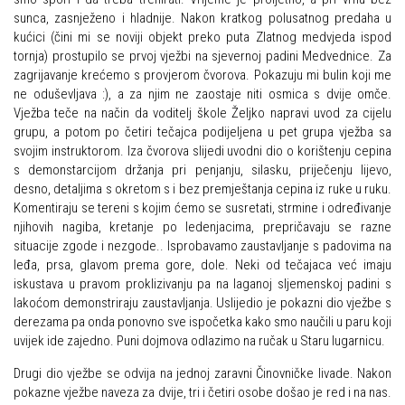
Dan Željezničara na Oštrcu
sunca, zasnježeno i hladnije. Nakon kratkog polusatnog predaha u
Alpinisti
kućici (čini mi se noviji objekt preko puta Zlatnog medvjeda ispod
Putopisi
tornja) prostupilo se prvoj vježbi na sjevernoj padini Medvednice. Za
Skijaši
Put ekspedicionizma
zagrijavanje krećemo s provjerom čvorova. Pokazuju mi bulin koji me
ne oduševljava :), a za njim ne zaostaje niti osmica s dvije omče.
Ojos del Salado
Vježba teče na način da voditelj škole Željko napravi uvod za cijelu
grupu, a potom po četiri tečajca podijeljena u pet grupa vježba sa
Slavko Patačko
svojim instruktorom. Iza čvorova slijedi uvodni dio o korištenju cepina
Tomislav Zoričić – Tom
s demonstarcijom držanja pri penjanju, silasku, priječenju lijevo,
desno, detaljima s okretom s i bez premještanja cepina iz ruke u ruku.
Damir Bajs
Komentiraju se tereni s kojim ćemo se susretati, strmine i određivanje
Dijana Petrak
njihovih nagiba, kretanje po ledenjacima, prepričavaju se razne
situacije zgode i nezgode.. Isprobavamo zaustavljanje s padovima na
Željko Brdal
leđa, prsa, glavom prema gore, dole. Neki od tečajaca već imaju
iskustava u pravom proklizivanju pa na laganoj sljemenskoj padini s
Markacijska komisija
lakoćom demonstriraju zaustavljanja. Uslijedio je pokazni dio vježbe s
Dosadašnje aktivnosti
derezama pa onda ponovno sve ispočetka kako smo naučili u paru koji
uvijek ide zajedno. Puni dojmova odlazimo na ručak u Staru lugarnicu.
Novosti Markacijske komisije
Drugi dio vježbe se odvija na jednoj zaravni Činovničke livade. Nakon
Plan aktivnosti za 2025. godinu
pokazne vježbe naveza za dvije, tri i četiri osobe došao je red i na nas.
Putevi koje održava HPD Željezničar