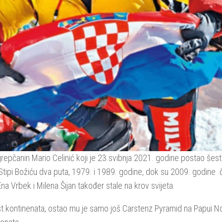
grepčanin Mario Celinić koji je 23.svibnja 2021. godine postao šesti
o Stipi Božiću dva puta, 1979. i 1989. godine, dok su 2009. godine č
Ena Vrbek i Milena Šijan također stale na krov svijeta.
st kontinenata, ostao mu je samo još Carstenz Pyramid na Papui Nov