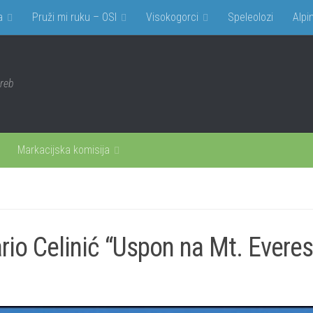
a
Pruži mi ruku – OSI
Visokogorci
Speleolozi
Alpin
greb
Markacijska komisija
o Celinić “Uspon na Mt. Everes