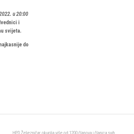
2022. u 20:00
vednici i
u svijeta.
najkasnije do
HPD Željezničar okuplja više od 1200 članova i članica svih