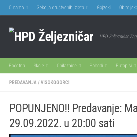
O nama
Sekcija društvenih izleta
Gojzeki
Obiteljsk
HPD Željezničar Za
Početna
Škole
Obilaznice
Pohodi
Putopisi
PREDAVANJA
/
VISOKOGORCI
POPUNJENO!! Predavanje: Mari
29.09.2022. u 20:00 sati