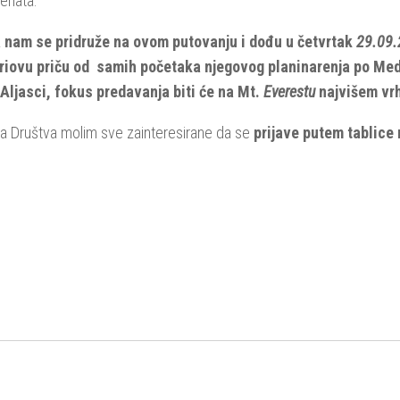
nenata.
da nam se pridruže na ovom putovanju i dođu u četvrtak
29.09.
riovu priču od samih početaka njegovog planinarenja po Med
 Aljasci, fokus predavanja biti će na Mt.
Everestu
najvišem vrh
ma Društva molim sve zainteresirane da se
prijave putem tablice 