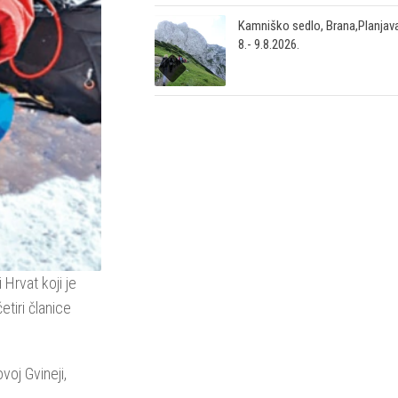
Kamniško sedlo, Brana,Planjava
8.- 9.8.2026.
 Hrvat koji je
etiri članice
oj Gvineji,