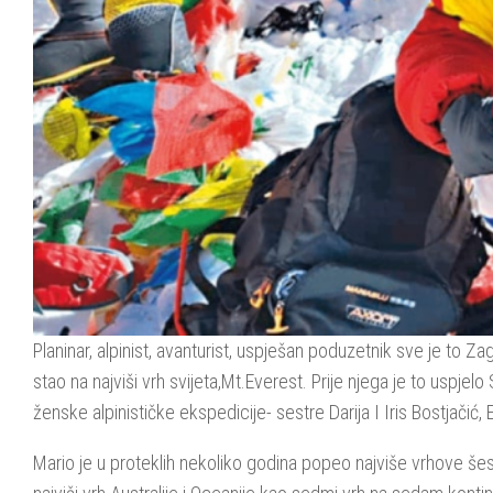
Planinar, alpinist, avanturist, uspješan poduzetnik sve je to Za
stao na najviši vrh svijeta,Mt.Everest. Prije njega je to uspjel
ženske alpinističke ekspedicije- sestre Darija I Iris Bostjačić, 
Mario je u proteklih nekoliko godina popeo najviše vrhove še