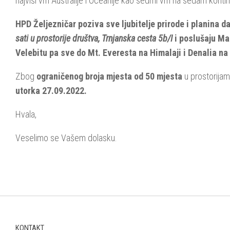
najviši vrh Australije i Oceanije kao sedmi vrh na sedam konti
HPD Željezničar poziva sve ljubitelje prirode i planina 
sati u prostorije društva, Trnjanska cesta 5b/I
i poslušaju Ma
Velebitu pa sve do Mt. Everesta na Himalaji i Denalia na
Zbog
ograničenog broja mjesta od 50 mjesta
u prostorija
utorka 27.09.2022.
Hvala,
Veselimo se Vašem dolasku.
KONTAKT