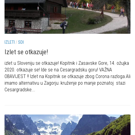
Dan Željezničara na Oštrcu
Alpinisti
Putopisi
Skijaši
Put ekspedicionizma
Ojos del Salado
IZLETI
/
SDI
Slavko Patačko
Izlet se otkazuje!
Tomislav Zoričić – Tom
izlet u Sloveniju se otkazuje! Kopitnik i Zasavske Gore, 14. ožujka
Damir Bajs
2020. otkazuje se! Ide se na Cesargradsku goru! VAŽNA
Dijana Petrak
OBAVIJEST !! Izlet na Kopitnik se otkazuje zbog Corona razloga.Ali
imamo alternativu u Zagorju: kruženje po manje poznatoj stazi
Željko Brdal
Cesargradske...
Markacijska komisija
Dosadašnje aktivnosti
Novosti Markacijske komisije
Plan aktivnosti za 2025. godinu
Putevi koje održava HPD Željezničar