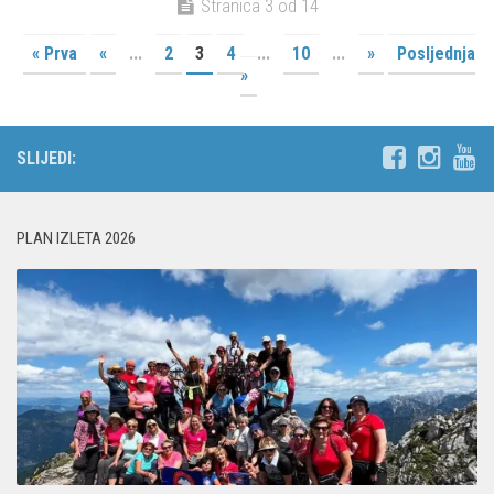
Stranica 3 od 14
« Prva
«
...
2
3
4
...
10
...
»
Posljednja
»
SLIJEDI:
PLAN IZLETA 2026