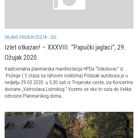
Alpinistička škola
Obiteljska
Speleološka škola HPD Željezničar
Plan izleta Obiteljske sekcije za 2026. godinu
Obilaznice
Izleti
OBJAVE PROŠLIH IZLETA
/
SDI
Gojzerica
Izvješća s izleta Obiteljske sekcije
Izlet otkazan! – XXXVIII. “Papučki jaglaci”, 29.
Špiljama Lijepe Naše
Pruži mi ruku – OSI
Ožujak 2020.
Hrvatske planinarske kuće
OSI Novosti
tradicionalna planinarska manifestacija HPDa “Sokolovac” iz
50 vrhova za 50 godina društva
Izleti
Požege ( 5 staza sa njihovim vodičima) Polazak autobusa je u
Od vrha do vrha
Izvješća s izleta OSI
nedjelju 29.03.2020. u 5,30 sati iz Trnjanske ceste, iza Koncertne
dvorane „Vatroslava Lisinskog.“ Vozimo se oko tri sata do Velike
4 godišnja doba na Oštrcu
Visokogorci
odnosno Planinarskog doma...
Beži Jankec
Novosti SVP
Pohodi
Povijest SVP
Noćni pohod na Oštrc
Izvješća s izleta SVP
Dragojlinom stazom na Okić
Speleolozi