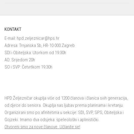
KONTAKT
E-mail:
hpd.zeljeznicar@hps.hr
Adresa: Trnjanska 5b, HR-10 000 Zagreb
SDI i Obiteljska: Utorkom od 19:30h
AO: Srijedom 20h
SO i SVP: Četvrtkom 19:30h
HPD Željezničar okuplja više od 1200 članova i članica svih generacija,
od djece do seniora. Okuplja nas ljubav prema planinama i kretanju.
Organizirani smo po afinitetima u sekcije: SDI, SVP, SPS, Obiteljska i
Gojzeki. Imamo dva odsjeka: speleološki i aplinistički.
Otvoreni smo za nove članove. Učlanite se!