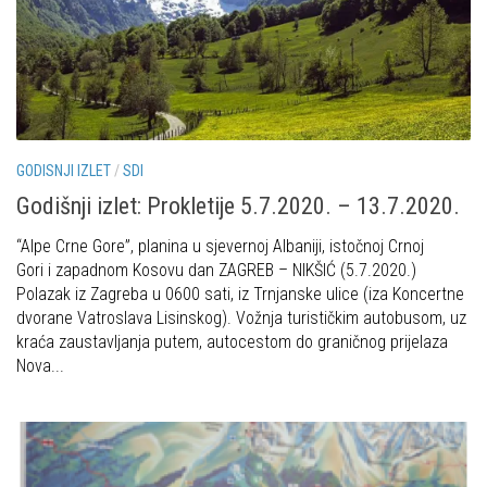
Povijest Markacijske komisije
GODISNJI IZLET
/
SDI
Godišnji izlet: Prokletije 5.7.2020. – 13.7.2020.
“Alpe Crne Gore”, planina u sjevernoj Albaniji, istočnoj Crnoj
Gori i zapadnom Kosovu dan ZAGREB – NIKŠIĆ (5.7.2020.)
Polazak iz Zagreba u 0600 sati, iz Trnjanske ulice (iza Koncertne
dvorane Vatroslava Lisinskog). Vožnja turističkim autobusom, uz
kraća zaustavljanja putem, autocestom do graničnog prijelaza
Nova...