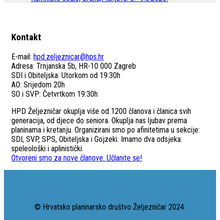
Kontakt
E-mail:
hpd.zeljeznicar@hps.hr
Adresa: Trnjanska 5b, HR-10 000 Zagreb
SDI i Obiteljska: Utorkom od 19:30h
AO: Srijedom 20h
SO i SVP: Četvrtkom 19:30h
HPD Željezničar okuplja više od 1200 članova i članica svih
generacija, od djece do seniora. Okuplja nas ljubav prema
planinama i kretanju. Organizirani smo po afinitetima u sekcije:
SDI, SVP, SPS, Obiteljska i Gojzeki. Imamo dva odsjeka:
speleološki i aplinistički.
Otvoreni smo za nove članove. Učlanite se!
© Hrvatsko planinarsko društvo Željezničar 2024.