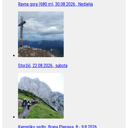
Ravna gora (680 m), 30.08.2026., Nedjelja
Storžič, 22.08.2026., subota
Kamniško sedlo, Brana,Planjava. 8.- 9.8.2026.