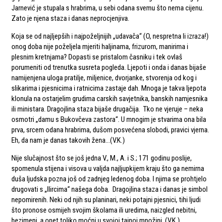
Jarnević je stupala s hrabrima, u sebi odana svemu što nema cijenu.
Zato je njena staza i danas neprocjenjiva.
Koja se od najljepših i najpoželjnijih „udavača“ (O, nespretna li izraza!)
onog doba nije poželjela mjeriti haljinama, frizurom, manirima i
plesnim kretnjama? Dopasti se pristalom časniku i tek ovlaš
porumeniti od trenutka susreta pogleda. Ljepoti i onda i danas bijaše
namijenjena uloga pratilje, miljenice, dvorjanke, stvorenja od kog i
slikarima i pjesnicima i ratnicima zastaje dah. Mnoga je takva ljepota
klonula na ostarjelim grudima carskih savjetnika, banskih namjesnika
ili ministara. Dragojlina staza bijaše drugačija. Tko ne vjeruje – neka
osmotri „damu s Bukovčeva zastora“. U mnogim je stvarima ona bila
prva, srcem odana hrabrima, dušom posvećena slobodi, pravici vjerna.
Eh, da nam je danas takovih žena…(V.K.)
Nije slučajnost što se još jedna V., M., A. i S.; 171 godinu poslije,
spomenula stijena i visova u valjda najljupkijem kraju što ga nemirna
duša ljudska pozna još od zadnjeg ledenog doba. I njima se prohtjelo
drugovati s „Ilircima“ našega doba. Dragojlina staza i danas je simbol
nepomirenih. Neki od njih su planinari, neki potajni pjesnici, tihi ljudi
što pronose osmijeh svojim školama ili uredima, naizgled nebitni,
bezimeni, a opet toliko moćni u svojoj tajnoj množini. (V.K.)