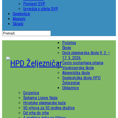
Povijest SVP
Izvješća s izleta SVP
Speleolozi
Alpinisti
Skijaši
Početna
Škole
Opća planinarska škola 9. 3. –
17. 5. 2026.
Često postavljana pitanja
Visokogorska škola
Alpinistička škola
Speleološka škola HPD
Željezničar
Obilaznice
Gojzerica
Špiljama Lijepe Naše
Hrvatske planinarske kuće
50 vrhova za 50 godina društva
Od vrha do vrha
4 godišnja doba na Oštrcu