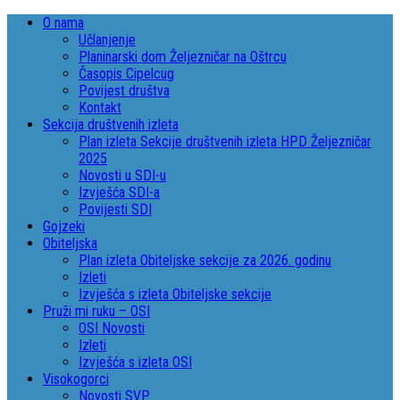
O nama
Učlanjenje
Planinarski dom Željezničar na Oštrcu
Časopis Cipelcug
Povijest društva
Kontakt
Sekcija društvenih izleta
Plan izleta Sekcije društvenih izleta HPD Željezničar
2025
Novosti u SDI-u
Izvješća SDI-a
Povijesti SDI
Gojzeki
Obiteljska
Plan izleta Obiteljske sekcije za 2026. godinu
Izleti
Izvješća s izleta Obiteljske sekcije
Pruži mi ruku – OSI
OSI Novosti
Izleti
Izvješća s izleta OSI
Visokogorci
Novosti SVP