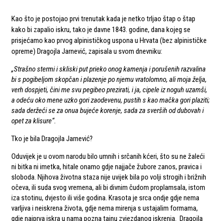
Kao što je postojao prvi trenutak kada je netko trljao štap o štap
kako bi zapalio iskru, tako je davne 1843. godine, dana kojeg se
prisjećamo kao prvog alpinističkog uspona u Hrvata (bez alpinističke
opreme) Dragojla Jarnević, zapisala u svom dnevniku:
„Strašno stermi i skliski put prieko onog kamenja i porušenih razvalina
bi s pogibeljom skopčan i plazenje po njemu vratolomno, ali moja želja,
verh dospjeti, čini me svu pegibeo prezirati, i ja, cipele iz noguh uzamši,
a odeću oko mene uzko gori zaodevenu, pustih s kao mačka gori plaziti;
sada deržeći se za onua bujeće korenje, sada za sverših od dubovah i
opet za klisure“.
Tko je bila Dragojla Jarnević?
Oduvijek je u ovom narodu bilo umnih i srčanih kćeri, što su ne žaleći
ni bitka ni imetka, hitale onamo gdje najjače žubore zanos, pravica i
sloboda. Njihova životna staza nije uvijek bila po volji strogih i brižnih
očeva, ili suda svog vremena, ali bi divnim čudom proplamsala, istom
iza stotinu, dvjesto ili više godina. Krasota je srca ondje gdje nema
varljiva i neiskrena života, gdje nema mirenja s ustajalim formama,
gdje najprva iskra u nama pozna tajnu zvjezdanog iskrenja. Dragojla