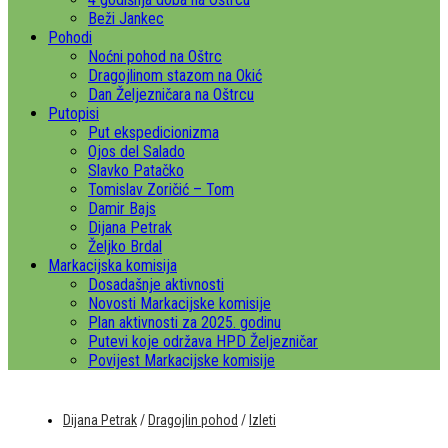
Beži Jankec
Pohodi
Noćni pohod na Oštrc
Dragojlinom stazom na Okić
Dan Željezničara na Oštrcu
Putopisi
Put ekspedicionizma
Ojos del Salado
Slavko Patačko
Tomislav Zoričić – Tom
Damir Bajs
Dijana Petrak
Željko Brdal
Markacijska komisija
Dosadašnje aktivnosti
Novosti Markacijske komisije
Plan aktivnosti za 2025. godinu
Putevi koje održava HPD Željezničar
Povijest Markacijske komisije
Dijana Petrak
/
Dragojlin pohod
/
Izleti