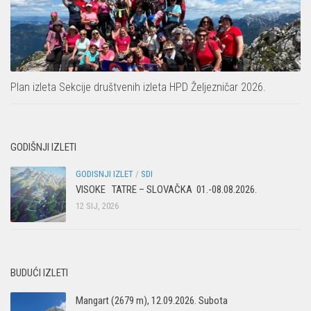
Put ekspedicionizma
Alpinisti
Ojos del Salado
Skijaši
Slavko Patačko
Tomislav Zoričić – Tom
Plan izleta Sekcije društvenih izleta HPD Željezničar 2026.
Damir Bajs
Dijana Petrak
GODIŠNJI IZLETI
Željko Brdal
Markacijska komisija
GODISNJI IZLET
/
SDI
VISOKE TATRE – SLOVAČKA 01.-08.08.2026.
Dosadašnje aktivnosti
12 SIJ, 2026
Novosti Markacijske komisije
Plan aktivnosti za 2025. godinu
Putevi koje održava HPD Željezničar
BUDUĆI IZLETI
Povijest Markacijske komisije
Mangart (2679 m), 12.09.2026. Subota