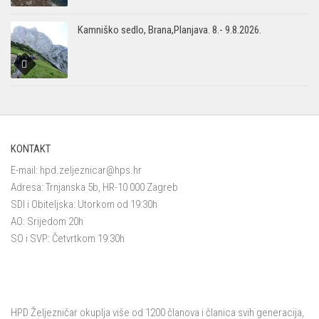
Kamniško sedlo, Brana,Planjava. 8.- 9.8.2026.
KONTAKT
E-mail:
hpd.zeljeznicar@hps.hr
Adresa: Trnjanska 5b, HR-10 000 Zagreb
SDI i Obiteljska: Utorkom od 19:30h
AO: Srijedom 20h
SO i SVP: Četvrtkom 19:30h
HPD Željezničar okuplja više od 1200 članova i članica svih generacija,