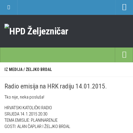
O nama
Učlanjenje
Planinarski dom Željezničar na Oštrcu
Časopis Cipelcug
Povijest društva
Početna
IZ MEDIJA
/
ŽELJKO BRDAL
Kontakt
Škole
Sekcija društvenih izleta
Radio emisija na HRK radiju 14.01.2015.
Opća planinarska škola 9. 3. – 17. 5. 2026.
Plan izleta Sekcije društvenih izleta HPD Željezničar 2025
Tko nije, neka posluša!
Često postavljana pitanja
Novosti u SDI-u
HRVATSKI KATOLIČKI RADIO
Visokogorska škola
Izvješća SDI-a
SRIJEDA 14.1.2015 20:30
Alpinistička škola
TEMA EMISIJE: PLANINARENJE
Povijesti SDI
GOSTI: ALAN ČAPLAR I ŽELJKO BRDAL
Speleološka škola HPD Željezničar
Gojzeki