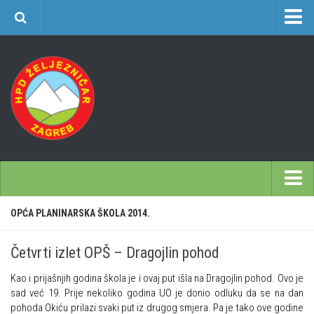
O nama
Učlanjenje
Planinarski dom Željezničar na Oštrcu
Časopis Cipelcug
Povijest društva
Kontakt
Sekcija društvenih izleta
Početna
OPĆA PLANINARSKA ŠKOLA 2014.
Plan izleta Sekcije društvenih izleta HPD Željezničar 2025
Škole
Novosti u SDI-u
Četvrti izlet OPŠ – Dragojlin pohod
Opća planinarska škola 9. 3. – 17. 5. 2026.
Izvješća SDI-a
Kao i prijašnjih godina škola je i ovaj put išla na Dragojlin pohod. Ovo je
Često postavljana pitanja
Povijesti SDI
sad već 19. Prije nekoliko godina UO je donio odluku da se na dan
Visokogorska škola
pohoda Okiću prilazi svaki put iz drugog smjera. Pa je tako ove godine
Gojzeki