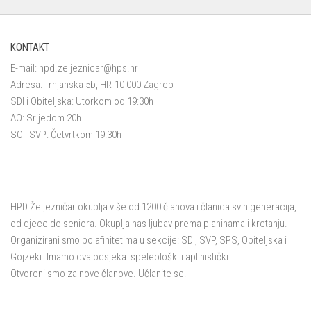
KONTAKT
E-mail:
hpd.zeljeznicar@hps.hr
Adresa: Trnjanska 5b, HR-10 000 Zagreb
SDI i Obiteljska: Utorkom od 19:30h
AO: Srijedom 20h
SO i SVP: Četvrtkom 19:30h
HPD Željezničar okuplja više od 1200 članova i članica svih generacija,
od djece do seniora. Okuplja nas ljubav prema planinama i kretanju.
Organizirani smo po afinitetima u sekcije: SDI, SVP, SPS, Obiteljska i
Gojzeki. Imamo dva odsjeka: speleološki i aplinistički.
Otvoreni smo za nove članove. Učlanite se!