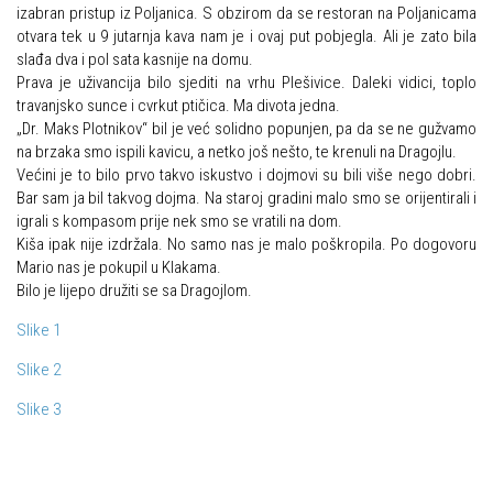
izabran pristup iz Poljanica. S obzirom da se restoran na Poljanicama
Alpinistička škola
Obiteljska
otvara tek u 9 jutarnja kava nam je i ovaj put pobjegla. Ali je zato bila
slađa dva i pol sata kasnije na domu.
Speleološka škola HPD Željezničar
Plan izleta Obiteljske sekcije za 2026. godinu
Prava je uživancija bilo sjediti na vrhu Plešivice. Daleki vidici, toplo
Obilaznice
travanjsko sunce i cvrkut ptičica. Ma divota jedna.
Izleti
„Dr. Maks Plotnikov“ bil je već solidno popunjen, pa da se ne gužvamo
Gojzerica
Izvješća s izleta Obiteljske sekcije
na brzaka smo ispili kavicu, a netko još nešto, te krenuli na Dragojlu.
Većini je to bilo prvo takvo iskustvo i dojmovi su bili više nego dobri.
Špiljama Lijepe Naše
Pruži mi ruku – OSI
Bar sam ja bil takvog dojma. Na staroj gradini malo smo se orijentirali i
Hrvatske planinarske kuće
igrali s kompasom prije nek smo se vratili na dom.
OSI Novosti
Kiša ipak nije izdržala. No samo nas je malo poškropila. Po dogovoru
50 vrhova za 50 godina društva
Izleti
Mario nas je pokupil u Klakama.
Od vrha do vrha
Bilo je lijepo družiti se sa Dragojlom.
Izvješća s izleta OSI
4 godišnja doba na Oštrcu
Slike 1
Visokogorci
Beži Jankec
Slike 2
Novosti SVP
Pohodi
Povijest SVP
Slike 3
Noćni pohod na Oštrc
Izvješća s izleta SVP
Dragojlinom stazom na Okić
Speleolozi