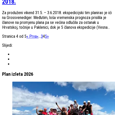
2018.
Za produženi vikend 31.5. – 3.6.2018. ekspedicijski tim planirao je ići
na Grossvenediger. Međutim, loša vremenska prognoza prisilila je
članove na promjenu plana pa se većina odlučila za ostanak u
Hrvatskoj, točnije u Paklenici, dok je 5 članova ekspedicije (Vesna...
Stranica 4 od 5
« Prva
«
...
3
4
5
»
Slijedi:
Plan izleta 2026