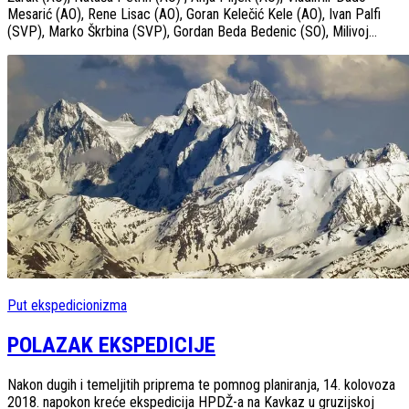
Mesarić (AO), Rene Lisac (AO), Goran Kelečić Kele (AO), Ivan Palfi
(SVP), Marko Škrbina (SVP), Gordan Beda Bedenic (SO), Milivoj...
Put ekspedicionizma
POLAZAK EKSPEDICIJE
Nakon dugih i temeljitih priprema te pomnog planiranja, 14. kolovoza
2018. napokon kreće ekspedicija HPDŽ-a na Kavkaz u gruzijskoj