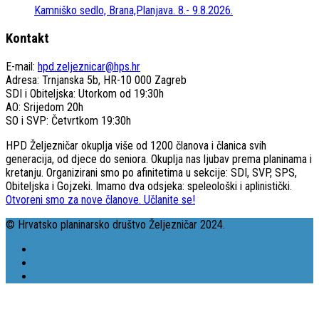
Kamniško sedlo, Brana,Planjava. 8.- 9.8.2026.
Kontakt
E-mail:
hpd.zeljeznicar@hps.hr
Adresa: Trnjanska 5b, HR-10 000 Zagreb
SDI i Obiteljska: Utorkom od 19:30h
AO: Srijedom 20h
SO i SVP: Četvrtkom 19:30h
HPD Željezničar okuplja više od 1200 članova i članica svih
generacija, od djece do seniora. Okuplja nas ljubav prema planinama i
kretanju. Organizirani smo po afinitetima u sekcije: SDI, SVP, SPS,
Obiteljska i Gojzeki. Imamo dva odsjeka: speleološki i aplinistički.
Otvoreni smo za nove članove. Učlanite se!
© Hrvatsko planinarsko društvo Željezničar 2024.