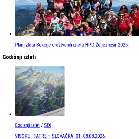
Plan izleta Sekcije društvenih izleta HPD Željezničar 2026.
Godišnji izleti
Godisnji izlet
/
SDI
VISOKE TATRE – SLOVAČKA 01.-08.08.2026.