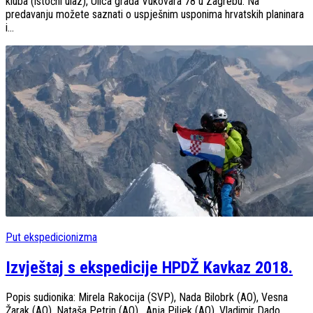
kluba (istočni ulaz), Ulica grada Vukovara 78 u Zagrebu. Na
predavanju možete saznati o uspješnim usponima hrvatskih planinara
i...
Put ekspedicionizma
Izvještaj s ekspedicije HPDŽ Kavkaz 2018.
Popis sudionika: Mirela Rakocija (SVP), Nada Bilobrk (AO), Vesna
Žarak (AO), Nataša Petrin (AO) , Anja Piljek (AO), Vladimir Dado