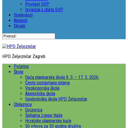
Povijest SVP
Izvješća s izleta SVP
Speleolozi
Alpinisti
Skijaši
HPD Željezničar Zagreb
Početna
Škole
Opća planinarska škola 9. 3. – 17. 5. 2026.
Često postavljana pitanja
Visokogorska škola
Alpinistička škola
Speleološka škola HPD Željezničar
Obilaznice
Gojzerica
Špiljama Lijepe Naše
Hrvatske planinarske kuće
50 vrhova za 50 godina društva