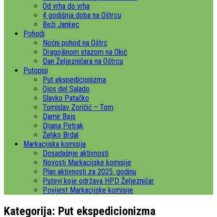
Od vrha do vrha
4 godišnja doba na Oštrcu
Beži Jankec
Pohodi
Noćni pohod na Oštrc
Dragojlinom stazom na Okić
Dan Željezničara na Oštrcu
Putopisi
Put ekspedicionizma
Ojos del Salado
Slavko Patačko
Tomislav Zoričić – Tom
Damir Bajs
Dijana Petrak
Željko Brdal
Markacijska komisija
Dosadašnje aktivnosti
Novosti Markacijske komisije
Plan aktivnosti za 2025. godinu
Putevi koje održava HPD Željezničar
Povijest Markacijske komisije
Kategorija:
Put ekspedicionizma