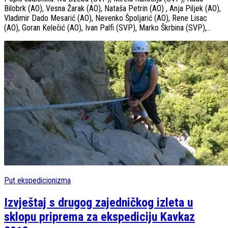
Bilobrk (AO), Vesna Žarak (AO), Nataša Petrin (AO) , Anja Piljek (AO),
Vladimir Dado Mesarić (AO), Nevenko Špoljarić (AO), Rene Lisac
(AO), Goran Kelečić (AO), Ivan Palfi (SVP), Marko Škrbina (SVP),...
Put ekspedicionizma
Izvještaj s drugog zajedničkog izleta u
sklopu priprema za ekspediciju Kavkaz