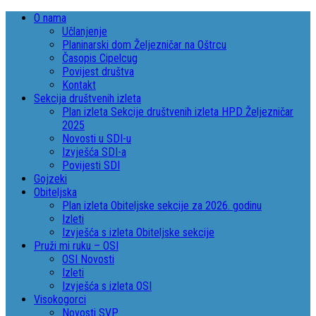
O nama
Učlanjenje
Planinarski dom Željezničar na Oštrcu
Časopis Cipelcug
Povijest društva
Kontakt
Sekcija društvenih izleta
Plan izleta Sekcije društvenih izleta HPD Željezničar
2025
Novosti u SDI-u
Izvješća SDI-a
Povijesti SDI
Gojzeki
Obiteljska
Plan izleta Obiteljske sekcije za 2026. godinu
Izleti
Izvješća s izleta Obiteljske sekcije
Pruži mi ruku – OSI
OSI Novosti
Izleti
Izvješća s izleta OSI
Visokogorci
Novosti SVP