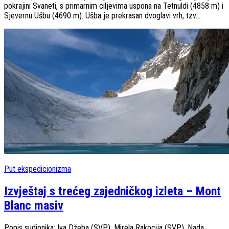
pokrajini Svaneti, s primarnim ciljevima uspona na Tetnuldi (4858 m) i
Sjevernu Ušbu (4690 m). Ušba je prekrasan dvoglavi vrh, tzv....
Put ekspedicionizma
Izvještaj s trećeg zajedničkog izleta – Mont
Blanc masiv
Popis sudionika: Iva Džeba (SVP), Mirela Rakocija (SVP), Nada