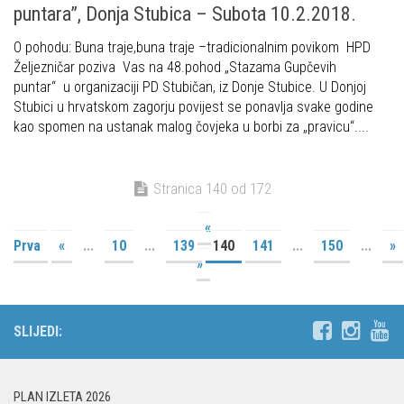
puntara”, Donja Stubica – Subota 10.2.2018.
O pohodu: Buna traje,buna traje –tradicionalnim povikom HPD
Željezničar poziva Vas na 48.pohod „Stazama Gupčevih
puntar“ u organizaciji PD Stubičan, iz Donje Stubice. U Donjoj
Stubici u hrvatskom zagorju povijest se ponavlja svake godine
kao spomen na ustanak malog čovjeka u borbi za „pravicu“....
Stranica 140 od 172
«
Prva
«
...
10
...
139
140
141
...
150
...
»
»
SLIJEDI:
PLAN IZLETA 2026