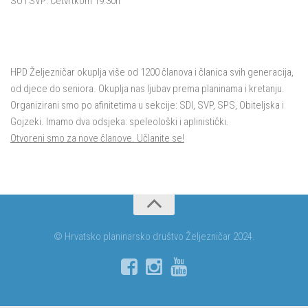
SO i SVP: Četvrtkom 19:30h
HPD Željezničar okuplja više od 1200 članova i članica svih generacija,
od djece do seniora. Okuplja nas ljubav prema planinama i kretanju.
Organizirani smo po afinitetima u sekcije: SDI, SVP, SPS, Obiteljska i
Gojzeki. Imamo dva odsjeka: speleološki i aplinistički.
Otvoreni smo za nove članove. Učlanite se!
© Hrvatsko planinarsko društvo Željezničar 2024.