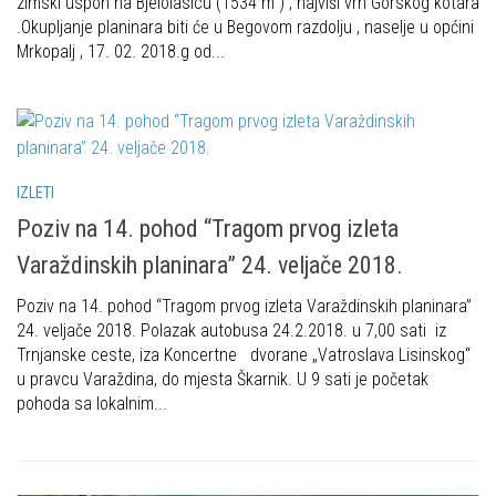
zimski uspon na Bjelolasicu (1534 m ) , najviši vrh Gorskog kotara
Obilaznice
.Okupljanje planinara biti će u Begovom razdolju , naselje u općini
Obiteljska
Mrkopalj , 17. 02. 2018.g od...
Gojzerica
Plan izleta Obiteljske sekcije za 2026. godinu
Špiljama Lijepe Naše
Izleti
Hrvatske planinarske kuće
Izvješća s izleta Obiteljske sekcije
50 vrhova za 50 godina društva
Pruži mi ruku – OSI
IZLETI
Od vrha do vrha
OSI Novosti
Poziv na 14. pohod “Tragom prvog izleta
4 godišnja doba na Oštrcu
Izleti
Varaždinskih planinara” 24. veljače 2018.
Beži Jankec
Izvješća s izleta OSI
Poziv na 14. pohod “Tragom prvog izleta Varaždinskih planinara”
Pohodi
24. veljače 2018. Polazak autobusa 24.2.2018. u 7,00 sati iz
Visokogorci
Trnjanske ceste, iza Koncertne dvorane „Vatroslava Lisinskog“
Noćni pohod na Oštrc
Novosti SVP
u pravcu Varaždina, do mjesta Škarnik. U 9 sati je početak
Dragojlinom stazom na Okić
pohoda sa lokalnim...
Povijest SVP
Dan Željezničara na Oštrcu
Izvješća s izleta SVP
Putopisi
Speleolozi