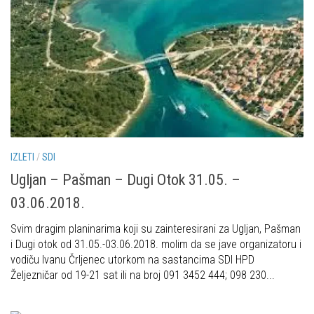
Put ekspedicionizma
Alpinisti
Ojos del Salado
Skijaši
Slavko Patačko
Tomislav Zoričić – Tom
Damir Bajs
Dijana Petrak
Željko Brdal
IZLETI
/
SDI
Markacijska komisija
Ugljan – Pašman – Dugi Otok 31.05. –
Dosadašnje aktivnosti
03.06.2018.
Novosti Markacijske komisije
Svim dragim planinarima koji su zainteresirani za Ugljan, Pašman
Plan aktivnosti za 2025. godinu
i Dugi otok od 31.05.-03.06.2018. molim da se jave organizatoru i
vodiču Ivanu Črljenec utorkom na sastancima SDI HPD
Putevi koje održava HPD Željezničar
Željezničar od 19-21 sat ili na broj 091 3452 444; 098 230...
Povijest Markacijske komisije