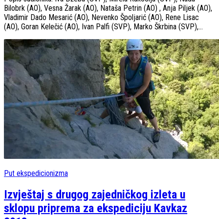
Bilobrk (AO), Vesna Žarak (AO), Nataša Petrin (AO) , Anja Piljek (AO),
Vladimir Dado Mesarić (AO), Nevenko Špoljarić (AO), Rene Lisac
(AO), Goran Kelečić (AO), Ivan Palfi (SVP), Marko Škrbina (SVP),...
Put ekspedicionizma
Izvještaj s drugog zajedničkog izleta u
sklopu priprema za ekspediciju Kavkaz