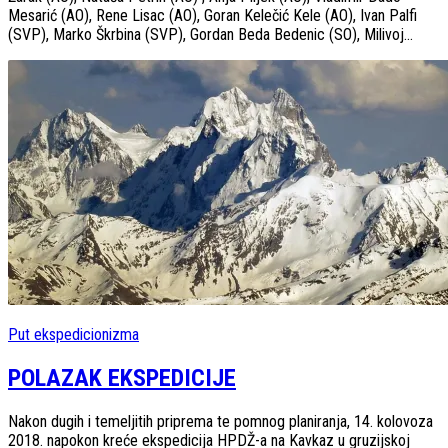
Mesarić (AO), Rene Lisac (AO), Goran Kelečić Kele (AO), Ivan Palfi
(SVP), Marko Škrbina (SVP), Gordan Beda Bedenic (SO), Milivoj...
Put ekspedicionizma
POLAZAK EKSPEDICIJE
Nakon dugih i temeljitih priprema te pomnog planiranja, 14. kolovoza
2018. napokon kreće ekspedicija HPDŽ-a na Kavkaz u gruzijskoj