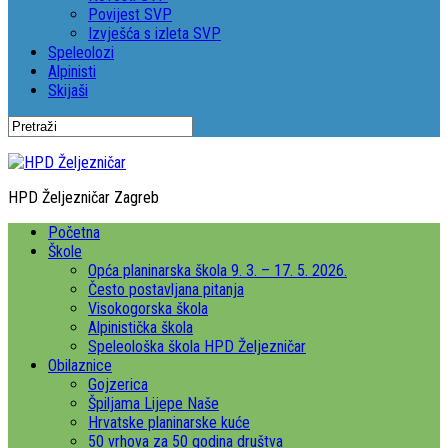
Povijest SVP
Izvješća s izleta SVP
Speleolozi
Alpinisti
Skijaši
HPD Željezničar Zagreb
Početna
Škole
Opća planinarska škola 9. 3. – 17. 5. 2026.
Često postavljana pitanja
Visokogorska škola
Alpinistička škola
Speleološka škola HPD Željezničar
Obilaznice
Gojzerica
Špiljama Lijepe Naše
Hrvatske planinarske kuće
50 vrhova za 50 godina društva