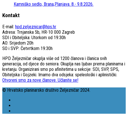
Kamniško sedlo, Brana,Planjava. 8.- 9.8.2026.
Kontakt
E-mail:
hpd.zeljeznicar@hps.hr
Adresa: Trnjanska 5b, HR-10 000 Zagreb
SDI i Obiteljska: Utorkom od 19:30h
AO: Srijedom 20h
SO i SVP: Četvrtkom 19:30h
HPD Željezničar okuplja više od 1200 članova i članica svih
generacija, od djece do seniora. Okuplja nas ljubav prema planinama i
kretanju. Organizirani smo po afinitetima u sekcije: SDI, SVP, SPS,
Obiteljska i Gojzeki. Imamo dva odsjeka: speleološki i aplinistički.
Otvoreni smo za nove članove. Učlanite se!
© Hrvatsko planinarsko društvo Željezničar 2024.