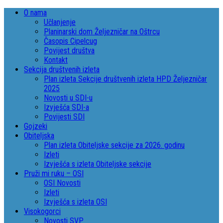
O nama
Učlanjenje
Planinarski dom Željezničar na Oštrcu
Časopis Cipelcug
Povijest društva
Kontakt
Sekcija društvenih izleta
Plan izleta Sekcije društvenih izleta HPD Željezničar
2025
Novosti u SDI-u
Izvješća SDI-a
Povijesti SDI
Gojzeki
Obiteljska
Plan izleta Obiteljske sekcije za 2026. godinu
Izleti
Izvješća s izleta Obiteljske sekcije
Pruži mi ruku – OSI
OSI Novosti
Izleti
Izvješća s izleta OSI
Visokogorci
Novosti SVP