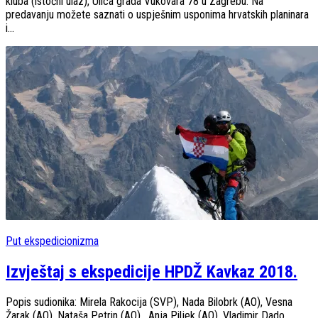
kluba (istočni ulaz), Ulica grada Vukovara 78 u Zagrebu. Na
predavanju možete saznati o uspješnim usponima hrvatskih planinara
i...
Put ekspedicionizma
Izvještaj s ekspedicije HPDŽ Kavkaz 2018.
Popis sudionika: Mirela Rakocija (SVP), Nada Bilobrk (AO), Vesna
Žarak (AO), Nataša Petrin (AO) , Anja Piljek (AO), Vladimir Dado