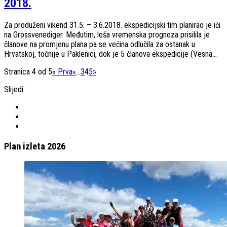
2018.
Za produženi vikend 31.5. – 3.6.2018. ekspedicijski tim planirao je ići
na Grossvenediger. Međutim, loša vremenska prognoza prisilila je
članove na promjenu plana pa se većina odlučila za ostanak u
Hrvatskoj, točnije u Paklenici, dok je 5 članova ekspedicije (Vesna...
Stranica 4 od 5
« Prva
«
...
3
4
5
»
Slijedi:
Plan izleta 2026