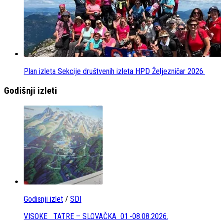
Plan izleta Sekcije društvenih izleta HPD Željezničar 2026.
Godišnji izleti
Godisnji izlet
/
SDI
VISOKE TATRE – SLOVAČKA 01.-08.08.2026.