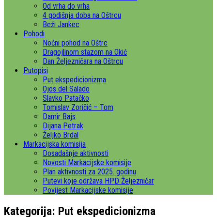
Od vrha do vrha
4 godišnja doba na Oštrcu
Beži Jankec
Pohodi
Noćni pohod na Oštrc
Dragojlinom stazom na Okić
Dan Željezničara na Oštrcu
Putopisi
Put ekspedicionizma
Ojos del Salado
Slavko Patačko
Tomislav Zoričić – Tom
Damir Bajs
Dijana Petrak
Željko Brdal
Markacijska komisija
Dosadašnje aktivnosti
Novosti Markacijske komisije
Plan aktivnosti za 2025. godinu
Putevi koje održava HPD Željezničar
Povijest Markacijske komisije
Kategorija:
Put ekspedicionizma