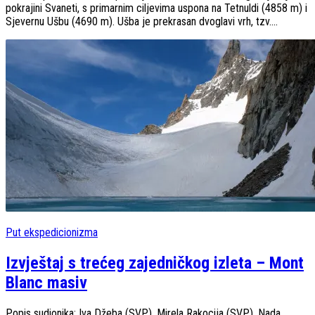
pokrajini Svaneti, s primarnim ciljevima uspona na Tetnuldi (4858 m) i
Sjevernu Ušbu (4690 m). Ušba je prekrasan dvoglavi vrh, tzv....
Put ekspedicionizma
Izvještaj s trećeg zajedničkog izleta – Mont
Blanc masiv
Popis sudionika: Iva Džeba (SVP), Mirela Rakocija (SVP), Nada