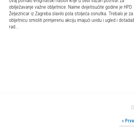
Ovaj pomalo enigmatski naslov krije u sebi važan pothvat za
obilježavanje važne obljetnice. Naime dvijetisućite godine je HPD
Željeznicar iz Zagreba slavilo pola stoljeća osnutka. Trebalo je za
obljetnicu smisliti primjerenu akciju imajući uvidu i ugled i dotadaš
rad...
« Prva