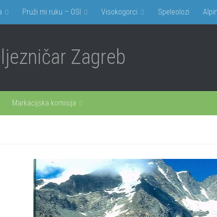
a
Pruži mi ruku – OSI
Visokogorci
Speleolozi
Alpin
jezničar Zagreb
Markacijska komisija