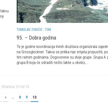
 takvu
nji
TOMISLAV ZORIČIĆ - TOM
95. – Dobra godina
Te je godine koordinacija Ininih društava organizirala zajed
na Grossglockner. Takva se prilika nije smjela propustiti, p
tim ratnim godinama. Dogovorene su dvije grupe. Grupa A z
grupa B koja će odraditi nešto lakše u okolici,...
Stranica 10 od 10
«
...
8
9
10