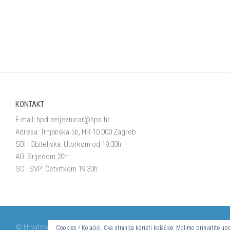
KONTAKT
E-mail:
hpd.zeljeznicar@hps.hr
Adresa: Trnjanska 5b, HR-10 000 Zagreb
SDI i Obiteljska: Utorkom od 19:30h
AO: Srijedom 20h
SO i SVP: Četvrtkom 19:30h
© Hrvatsko planinarsko društvo Željezničar 2024.
Cookies / Kolačići. Ova stranica koristi kolačiće. Molimo prihvatite 