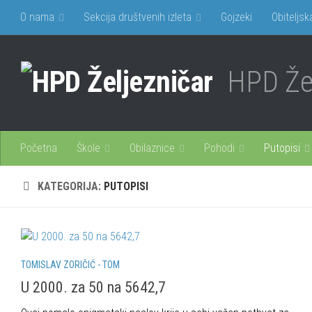
O nama
Sekcija društvenih izleta
Gojzeki
Obiteljsk
HPD Žel
Početna
Škole
Obilaznice
Pohodi
Putopisi
KATEGORIJA:
PUTOPISI
TOMISLAV ZORIČIĆ - TOM
U 2000. za 50 na 5642,7