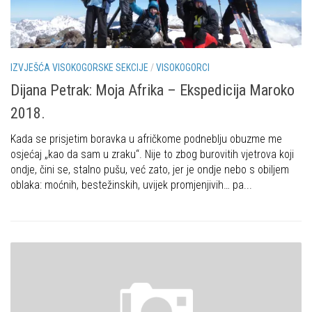
IZVJEŠĆA VISOKOGORSKE SEKCIJE
/
VISOKOGORCI
Dijana Petrak: Moja Afrika – Ekspedicija Maroko
2018.
Kada se prisjetim boravka u afričkome podneblju obuzme me
osjećaj „kao da sam u zraku“. Nije to zbog burovitih vjetrova koji
ondje, čini se, stalno pušu, već zato, jer je ondje nebo s obiljem
oblaka: moćnih, bestežinskih, uvijek promjenjivih… pa...