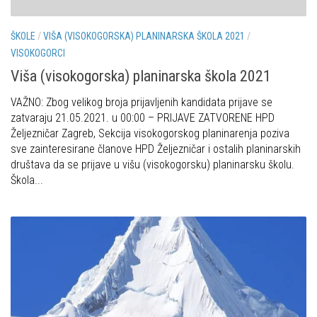
Obilaznice
Obiteljska
ŠKOLE
/
VIŠA (VISOKOGORSKA) PLANINARSKA ŠKOLA 2021
/
Gojzerica
Plan izleta Obiteljske sekcije za 2026. godinu
VISOKOGORCI
Špiljama Lijepe Naše
Izleti
Viša (visokogorska) planinarska škola 2021
Hrvatske planinarske kuće
Izvješća s izleta Obiteljske sekcije
VAŽNO: Zbog velikog broja prijavljenih kandidata prijave se
50 vrhova za 50 godina društva
Pruži mi ruku – OSI
zatvaraju 21.05.2021. u 00:00 – PRIJAVE ZATVORENE HPD
Od vrha do vrha
Željezničar Zagreb, Sekcija visokogorskog planinarenja poziva
OSI Novosti
sve zainteresirane članove HPD Željezničar i ostalih planinarskih
4 godišnja doba na Oštrcu
društava da se prijave u višu (visokogorsku) planinarsku školu.
Izleti
Beži Jankec
Škola...
Izvješća s izleta OSI
Pohodi
Visokogorci
Noćni pohod na Oštrc
Novosti SVP
Dragojlinom stazom na Okić
Povijest SVP
Dan Željezničara na Oštrcu
Izvješća s izleta SVP
Putopisi
Speleolozi