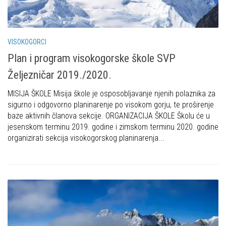
Put ekspedicionizma
Alpinisti
Ojos del Salado
Skijaši
Slavko Patačko
VISOKOGORCI
Tomislav Zoričić – Tom
Plan i program visokogorske škole SVP
Damir Bajs
Željezničar 2019./2020.
Dijana Petrak
MISIJA ŠKOLE Misija škole je osposobljavanje njenih polaznika za
sigurno i odgovorno planinarenje po visokom gorju, te proširenje
Željko Brdal
baze aktivnih članova sekcije. ORGANIZACIJA ŠKOLE Školu će u
Markacijska komisija
jesenskom terminu 2019. godine i zimskom terminu 2020. godine
organizirati sekcija visokogorskog planinarenja...
Dosadašnje aktivnosti
Novosti Markacijske komisije
Plan aktivnosti za 2025. godinu
Putevi koje održava HPD Željezničar
Povijest Markacijske komisije