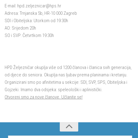
E-mail:
hpd.zeljeznicar@hps.hr
Adresa: Trnjanska 5b, HR-10 000 Zagreb
SDI i Obiteljska: Utorkom od 19:30h
AO: Srijedom 20h
SO i SVP: Četvrtkom 19:30h
HPD Željezničar okuplja više od 1200 članova i članica svih generacija,
od djece do seniora. Okuplja nas ljubav prema planinama i kretanju.
Organizirani smo po afinitetima u sekcije: SDI, SVP, SPS, Obiteljska i
Gojzeki. Imamo dva odsjeka: speleološki i aplinistički.
Otvoreni smo za nove članove. Učlanite se!