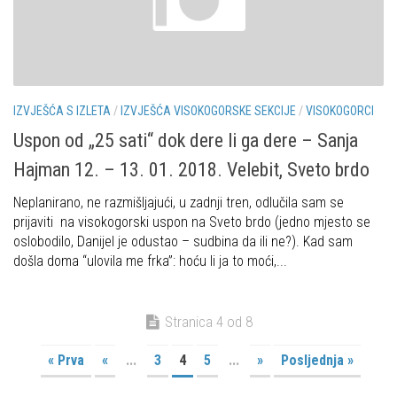
IZVJEŠĆA S IZLETA
/
IZVJEŠĆA VISOKOGORSKE SEKCIJE
/
VISOKOGORCI
Uspon od „25 sati“ dok dere li ga dere – Sanja
Hajman 12. – 13. 01. 2018. Velebit, Sveto brdo
Neplanirano, ne razmišljajući, u zadnji tren, odlučila sam se
prijaviti na visokogorski uspon na Sveto brdo (jedno mjesto se
oslobodilo, Danijel je odustao – sudbina da ili ne?). Kad sam
došla doma “ulovila me frka”: hoću li ja to moći,...
Stranica 4 od 8
« Prva
«
...
3
4
5
...
»
Posljednja »