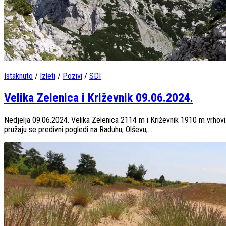
Istaknuto
/
Izleti
/
Pozivi
/
SDI
Velika Zelenica i Križevnik 09.06.2024.
Nedjelja 09.06.2024. Velika Zelenica 2114 m i Križevnik 1910 m vrhovi 
pružaju se predivni pogledi na Raduhu, Olševu,...