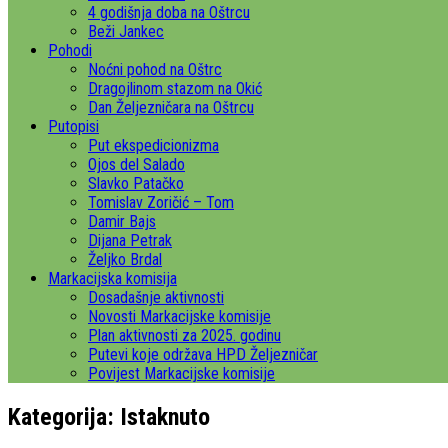
4 godišnja doba na Oštrcu
Beži Jankec
Pohodi
Noćni pohod na Oštrc
Dragojlinom stazom na Okić
Dan Željezničara na Oštrcu
Putopisi
Put ekspedicionizma
Ojos del Salado
Slavko Patačko
Tomislav Zoričić – Tom
Damir Bajs
Dijana Petrak
Željko Brdal
Markacijska komisija
Dosadašnje aktivnosti
Novosti Markacijske komisije
Plan aktivnosti za 2025. godinu
Putevi koje održava HPD Željezničar
Povijest Markacijske komisije
Kategorija:
Istaknuto