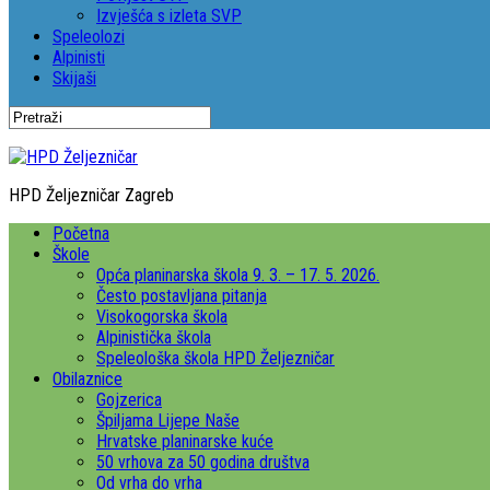
Izvješća s izleta SVP
Speleolozi
Alpinisti
Skijaši
HPD Željezničar Zagreb
Početna
Škole
Opća planinarska škola 9. 3. – 17. 5. 2026.
Često postavljana pitanja
Visokogorska škola
Alpinistička škola
Speleološka škola HPD Željezničar
Obilaznice
Gojzerica
Špiljama Lijepe Naše
Hrvatske planinarske kuće
50 vrhova za 50 godina društva
Od vrha do vrha