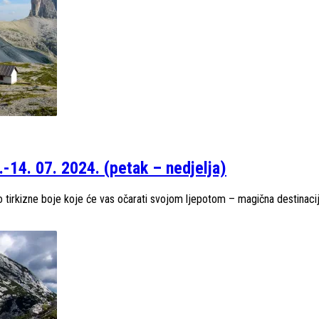
.-14. 07. 2024. (petak – nedjelja)
ero tirkizne boje koje će vas očarati svojom ljepotom – magična destina