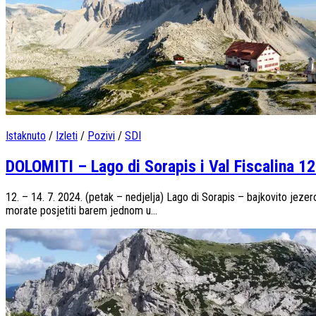
Istaknuto
/
Izleti
/
Pozivi
/
SDI
DOLOMITI – Lago di Sorapis i Val Fiscalina 12
12. – 14. 7. 2024. (petak – nedjelja) Lago di Sorapis – bajkovito jez
morate posjetiti barem jednom u...