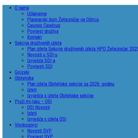
O nama
Učlanjenje
Planinarski dom Željezničar na Oštrcu
Časopis Cipelcug
Povijest društva
Kontakt
Sekcija društvenih izleta
Plan izleta Sekcije društvenih izleta HPD Željezničar 202
Novosti u SDI-u
Izvješća SDI-a
Povijesti SDI
Gojzeki
Obiteljska
Plan izleta Obiteljske sekcije za 2026. godinu
Izleti
Izvješća s izleta Obiteljske sekcije
Pruži mi ruku – OSI
OSI Novosti
Izleti
Izvješća s izleta OSI
Visokogorci
Novosti SVP
Povijest SVP