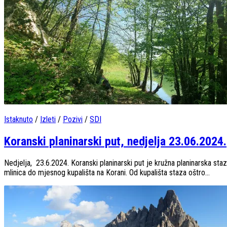
Istaknuto
/
Izleti
/
Pozivi
/
SDI
Koranski planinarski put, nedjelja 23.06.2024.
Nedjelja, 23.6.2024. Koranski planinarski put je kružna planinarska st
mlinica do mjesnog kupališta na Korani. Od kupališta staza oštro...