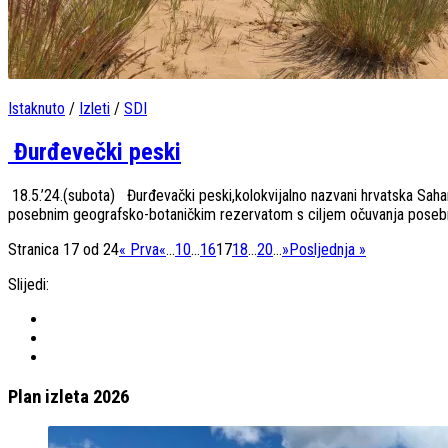
Istaknuto
/
Izleti
/
SDI
Đurđevečki peski
18.5.’24.(subota) Đurđevački peski,kolokvijalno nazvani hrvatska Sahar
posebnim geografsko-botaničkim rezervatom s ciljem očuvanja posebnost
Stranica 17 od 24
« Prva
«
...
10
...
16
17
18
...
20
...
»
Posljednja »
Slijedi:
Plan izleta 2026