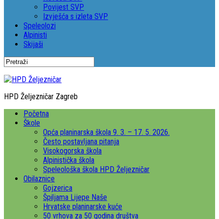
Povijest SVP
Izvješća s izleta SVP
Speleolozi
Alpinisti
Skijaši
HPD Željezničar Zagreb
Početna
Škole
Opća planinarska škola 9. 3. – 17. 5. 2026.
Često postavljana pitanja
Visokogorska škola
Alpinistička škola
Speleološka škola HPD Željezničar
Obilaznice
Gojzerica
Špiljama Lijepe Naše
Hrvatske planinarske kuće
50 vrhova za 50 godina društva