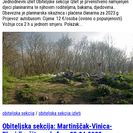
Jednodnevni izlet Obiteljske sekcije Izlet je prvenstveno namijenjen
djeci planinarima te njihovim roditeljima, bakama, djedovima…
Obavezna je planinarska iskaznica i plaćena članarina za 2023.g
Prijevoz: autobusom. Cijena: 12 €/osoba (ovisno o popunjenosti).
Vožnja cca 2 h u jednom smjeru. Polazak:...
obiteljska sekcija
/
obiteljska sekcija izleti
Obiteljska sekcija: Martinščak-Vinica-