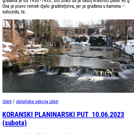
građena je od 1930.-1933., što znači da je našoj krasotici punih 90 g.
Ona je pravo remek-djelo graditeljstva, jer je građena u kamenu –
suhozidu, te...
Izleti
/
obiteljska sekcija izleti
KORANSKI PLANINARSKI PUT 10.06.2023
(subota)