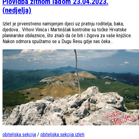
Plovidba žitnom lađom 23.04.2023.
(nedjelja)
Izlet je prvenstveno namijenjen djeci uz pratnju roditelja, baka,
djedova… Vrhovi Vinica i Martinščak kontrolne su točke Hrvatske
planinarske obilaznice, što znači da će biti i žigova za vaše knjižice.
Nakon odmora spuštamo se u Dugu Resu gdje nas čeka...
obiteljska sekcija
/
obiteljska sekcija izleti