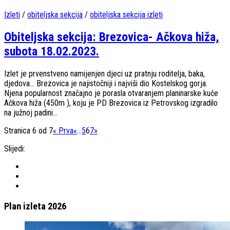
Izleti
/
obiteljska sekcija
/
obiteljska sekcija izleti
Obiteljska sekcija: Brezovica- Ačkova hiža,
subota 18.02.2023.
Izlet je prvenstveno namijenjen djeci uz pratnju roditelja, baka,
djedova… Brezovica je najistočniji i najviši dio Kostelskog gorja.
Njena popularnost značajno je porasla otvaranjem planinarske kuće
Ačkova hiža (450m ), koju je PD Brezovica iz Petrovskog izgradilo
na južnoj padini...
Stranica 6 od 7
« Prva
«
...
5
6
7
»
Slijedi:
Plan izleta 2026