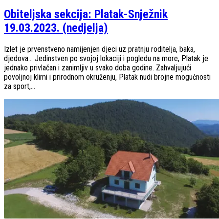
Obiteljska sekcija: Platak-Snježnik
19.03.2023. (nedjelja)
Izlet je prvenstveno namijenjen djeci uz pratnju roditelja, baka,
djedova… Jedinstven po svojoj lokaciji i pogledu na more, Platak je
jednako privlačan i zanimljiv u svako doba godine. Zahvaljujući
povoljnoj klimi i prirodnom okruženju, Platak nudi brojne mogućnosti
za sport,...