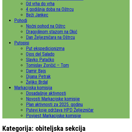
Od vrha do vrha
4 godišnja doba na Oštrcu
Beži Jankec
Pohodi
Noćni pohod na Oštrc
Dragojlinom stazom na Okić
Dan Željezničara na Oštrcu
Putopisi
Put ekspedicionizma
Ojos del Salado
Slavko Patačko
Tomislav Zoričić – Tom
Damir Bajs
Dijana Petrak
Željko Brdal
Markacijska komisija
Dosadašnje aktivnosti
Novosti Markacijske komisije
Plan aktivnosti za 2025. godinu
Putevi koje održava HPD Željezničar
Povijest Markacijske komisije
Kategorija:
obiteljska sekcija