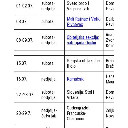
subota-
Sveto brdo i
Domagoj
01-02.07.
nedjelja
Vaganski vrh
Pavlin
Mali Rajinac i Veliki
Daliborka
08.07.
subota
Pivčevac
Pavlin
Ana Milin
subota-
Obiteljska sekcija:
08-09.07.
Zvonko
nedjelja
šatorijada Ogulin
Kolić
Senjska obilaznica
Brankica
15.07.
subota
II dio
Bračun
Hana
16.07.
nedjelja
Kamačnik
Maurović
subota-
Slovenija: Stol i
Domagoj
22.-23.07.
nedjelja
Vrtača
Pavlin
Godišnji izlet:
nedjelja-
Željko
23-29.7.
Francuska-
četvrtak
Novak
Chamonix