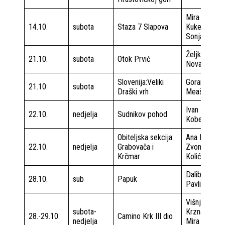
Mira
14.10.
subota
Staza 7 Slapova
Kukec
Sonja Šikić
Željko
21.10.
subota
Otok Prvić
Novak
Slovenija:Veliki
Goran
21.10.
subota
Draški vrh
Meašić
Ivan
22.10.
nedjelja
Sudnikov pohod
Kobeščak
Obiteljska sekcija:
Ana Milin
22.10.
nedjelja
Grabovača i
Zvonko
Krčmar
Kolić
Daliborka
28.10.
sub
Papuk
Pavlin
Višnja
subota-
Krznarić
28.-29.10.
Camino Krk III dio
nedjelja
Mira