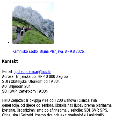
Kamniško sedlo, Brana,Planjava. 8.- 9.8.2026.
Kontakt
E-mail:
hpd.zeljeznicar@hps.hr
Adresa: Trnjanska 5b, HR-10 000 Zagreb
SDI i Obiteljska: Utorkom od 19:30h
AO: Srijedom 20h
SO i SVP: Četvrtkom 19:30h
HPD Željezničar okuplja više od 1200 članova i članica svih
generacija, od djece do seniora. Okuplja nas ljubav prema planinama i
kretanju. Organizirani smo po afinitetima u sekcije: SDI, SVP, SPS,
Obiteljska i Gojzeki. Imamo dva odsjeka: speleološki i aplinistički.