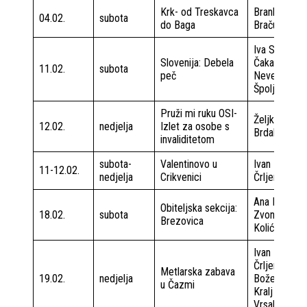
Krk- od Treskavca
Brankica
04.02.
subota
do Baga
Bračun
Iva Saćer
Slovenija: Debela
Čakarun
11.02.
subota
peč
Nevenko
Špoljarić
Pruži mi ruku OSI-
Željko
12.02.
nedjelja
Izlet za osobe s
Brdal
invaliditetom
subota-
Valentinovo u
Ivan
11-12.02.
nedjelja
Crikvenici
Črljenec
Ana Milin
Obiteljska sekcija:
18.02.
subota
Zvonko
Brezovica
Kolić
Ivan
Črljenec
Metlarska zabava
19.02.
nedjelja
Božena
u Čazmi
Kralj
Vrsalović