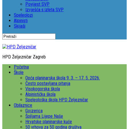
Povijest SVP
Izvješća s izleta SVP
Speleolozi
Alpinisti
Skijaši
HPD Željezničar Zagreb
Početna
Škole
Opća planinarska škola 9. 3. – 17. 5. 2026.
Često postavljana pitanja
Visokogorska škola
Alpinistička škola
Speleološka škola HPD Željezničar
Obilaznice
Gojzerica
Špiljama Lijepe Naše
Hrvatske planinarske kuće
50 vrhova za 50 godina društva