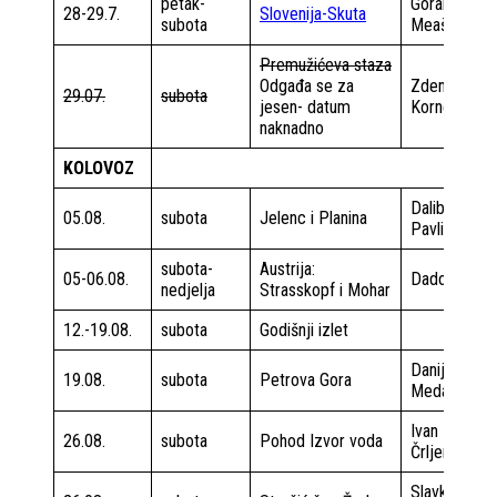
petak-
Goran
28-29.7.
Slovenija-Skuta
subota
Meašić
Premužićeva staza
Odgađa se za
Zdenko
29.07.
subota
jesen- datum
Kornet
naknadno
KOLOVOZ
Daliborka
05.08.
subota
Jelenc i Planina
Pavlin
subota-
Austrija:
05-06.08.
Dado Ulipi
nedjelja
Strasskopf i Mohar
12.-19.08.
subota
Godišnji izlet
Danijela
19.08.
subota
Petrova Gora
Medaković
Ivan
26.08.
subota
Pohod Izvor voda
Črljenec
Slavko