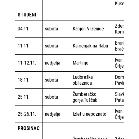
Kukec
STUDENI
Zdenko
04.11.
subota
Kanjon Vrženice
Kornet
Brankica
11.11.
subota
Kamenjak na Rabu
Bračun
Ivan
11-12.11.
nedjelja
Martinje
Črljenec
Ludbreška
Domagoj
18.11.
subota
obilaznica
Pavlin
Žumberačko
Slavko
25.11.
subota
gorje:Tuščak
Patačko
Ivan
25-26.11.
nedjelja
Izlet u nepoznato
Črljenec
PROSINAC