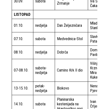
30.09.
subota
Iva Saćer
Zrmanje
Čakarun
LISTOPAD
Mladen
01.10.
nedjelja
Dan Željezničara
Stanković
Slavko
07.10.
subota
Medvednica-Stol
Patačko
Domagoj
08.10.
nedjelja
Dobrča
Pavlin
Višnja
subota-
Krznarić
07-08.10.
Camino Krk II dio
nedjelja
Mira
Kukec
petak-
Nenad
13-15.10.
Biokovo
nedjelja
Pjević
Planinarska
Ivan
14.10.
subota
kestenijada na
Črljenec
Hrastovičkoj gori