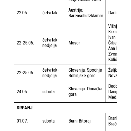
Austrija:
22.06.
četvrtak
Dado Ulipi
Bärenschützklamm
Višnja
Krznarić
Ivan
četvrtak-
22-25.06.
Mosor
Črljenec
nedjelja
Ana Milin
Zvonko
Kolić
četvrtak-
Slovenija: Spodnje
Željko
22-25.06.
nedjelja
Bohinjske gore
Novak
Dado Ulipi
Slovenija: Donačka
24.06.
subota
Danijela
gora
Medaković
SRPANJ
Brankica
01.07.
subota
Burni Bitoraj
Bračun