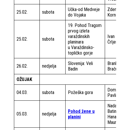
Učka-od Medveje
Zdenko
25.02.
subota
do Vojaka
Kornet
19. Pohod Tragom
prvog izleta
varaždinskih
Ivan
25.02.
subota
planinara
Črljenec
u Varaždinsko-
topličko gorje
Slovenija: Veli
Brankica
26.02.
nedjelja
Badin
Bračun
OŽUJAK
Domagoj
04.03.
subota
Požeška gora
Pavlin
Nada
Pohod žene u
Batinica
05.03.
nedjelja
planini
Hana
Maurović