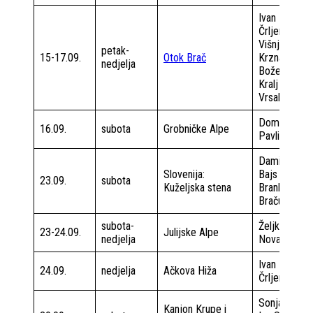
Ivan
Črljenec
Višnja
petak-
15-17.09.
Otok Brač
Krznarić
nedjelja
Božena
Kralj
Vrsalović
Domagoj
16.09.
subota
Grobničke Alpe
Pavlin
Damir
Slovenija:
Bajs
23.09.
subota
Kuželjska stena
Brankica
Bračun
subota-
Željko
23-24.09.
Julijske Alpe
nedjelja
Novak
Ivan
24.09.
nedjelja
Ačkova Hiža
Črljenec
Sonja Šikić
Kanjon Krupe i