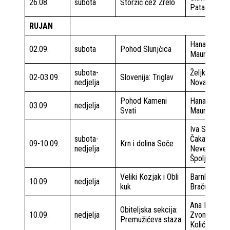
26.08.
subota
Storžić čez Žrelo
Patačko
RUJAN
Hana
02.09.
subota
Pohod Slunjčica
Maurović
subota-
Željko
02-03.09.
Slovenija: Triglav
nedjelja
Novak
Pohod Kameni
Hana
03.09.
nedjelja
Svati
Maurović
Iva Saćer
subota-
Čakarun
09-10.09.
Krn i dolina Soče
nedjelja
Nevenko
Špoljarić
Veliki Kozjak i Obli
Barnkica
10.09.
nedjelja
kuk
Bračun
Ana Milin
Obiteljska sekcija:
10.09.
nedjelja
Zvonko
Premužićeva staza
Kolić