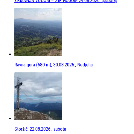
ZRMANJA VODOM – ZIR NOGOM 29.08.2026. (subota)
Ravna gora (680 m), 30.08.2026., Nedjelja
Storžič, 22.08.2026., subota