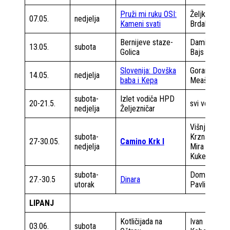
Pruži mi ruku OSI:
Željko
07.05.
nedjelja
Kameni svati
Brdal
Bernijeve staze-
Damir
13.05.
subota
Golica
Bajs
Slovenija: Dovška
Goran
14.05.
nedjelja
baba i Kepa
Meašić
subota-
Izlet vodiča HPD
20-21.5.
svi vodiči
nedjelja
Željezničar
Višnja
subota-
Krznarić
27-30.05.
Camino Krk I
nedjelja
Mira
Kukec
subota-
Domagoj
27.-30.5
Dinara
utorak
Pavlin
LIPANJ
Kotličijada na
Ivan
03.06.
subota