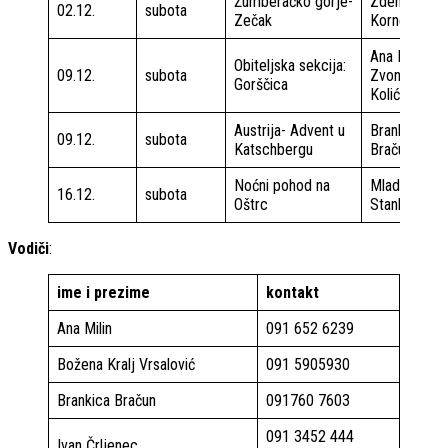
Žumberačko gorje-
Zdenko
02.12.
subota
Zečak
Kornet
Ana Milin
Obiteljska sekcija:
09.12.
subota
Zvonko
Gorščica
Kolić
Austrija- Advent u
Brankica
09.12.
subota
Katschbergu
Bračun
Noćni pohod na
Mladen
16.12.
subota
Oštrc
Stanković
Vodiči
:
ime i prezime
kontakt
Ana Milin
091 652 6239
Božena Kralj Vrsalović
091 5905930
Brankica Bračun
091760 7603
091 3452 444
Ivan Črljenec