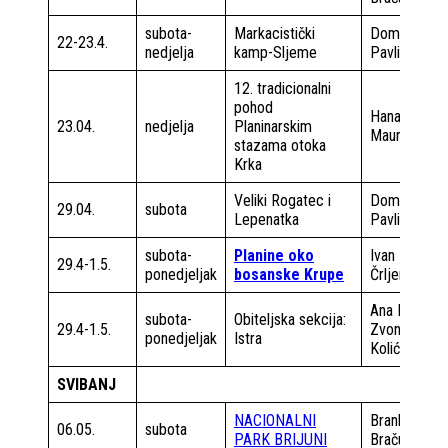
subota-
Markacistički
Domagoj
22-23.4.
nedjelja
kamp-Sljeme
Pavlin
12. tradicionalni
pohod
Hana
23.04.
nedjelja
Planinarskim
Maurović
stazama otoka
Krka
Veliki Rogatec i
Domagoj
29.04.
subota
Lepenatka
Pavlin
subota-
Planine oko
Ivan
29.4-1.5.
ponedjeljak
bosanske Krupe
Črljenec
Ana Milin
subota-
Obiteljska sekcija:
29.4-1.5.
Zvonko
ponedjeljak
Istra
Kolić
SVIBANJ
NACIONALNI
Brankica
06.05.
subota
PARK BRIJUNI
Bračun