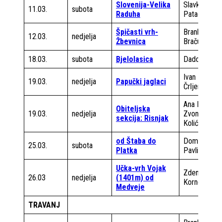
Slovenija-Velika
Slavko
11.03.
subota
Raduha
Patačko
Špičasti vrh-
Brankica
12.03.
nedjelja
Žbevnica
Bračun
18.03.
subota
Bjelolasica
Dado Ulipi
Ivan
19.03.
nedjelja
Papučki jaglaci
Črljenec
Ana Milin
Obiteljska
19.03.
nedjelja
Zvonko
sekcija: Risnjak
Kolić
od Štaba do
Domagoj
25.03.
subota
Platka
Pavlin
Učka-vrh Vojak
Zdenko
26.03
nedjelja
(1401m) od
Kornet
Medveje
TRAVANJ