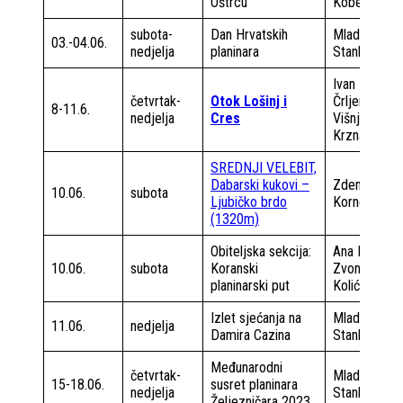
Oštrcu
Kobeščak
subota-
Dan Hrvatskih
Mladen
03.-04.06.
nedjelja
planinara
Stanković
Ivan
četvrtak-
Otok Lošinj i
Črljenec
8-11.6.
nedjelja
Cres
Višnja
Krznarić
SREDNJI VELEBIT,
Dabarski kukovi –
Zdenko
10.06.
subota
Ljubičko brdo
Kornet
(1320m)
Obiteljska sekcija:
Ana Milin
10.06.
subota
Koranski
Zvonko
planinarski put
Kolić
Izlet sjećanja na
Mladen
11.06.
nedjelja
Damira Cazina
Stanković
Međunarodni
četvrtak-
Mladen
15-18.06.
susret planinara
nedjelja
Stanković
Željezničara 2023