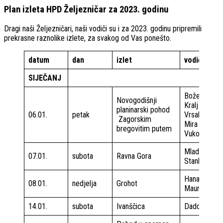
Plan izleta HPD Željezničar za 2023. godinu
Dragi naši Željezničari, naši vodiči su i za 2023. godinu pripremili
prekrasne raznolike izlete, za svakog od Vas ponešto.
datum
dan
izlet
vodič
SIJEČANJ
Božena
Novogodišnji
Kralj
planinarski pohod
06.01.
petak
Vrsalović
Zagorskim
Mira
bregovitim putem
Vuković
Mladen
07.01.
subota
Ravna Gora
Stanković
Hana
08.01.
nedjelja
Grohot
Maurović
14.01.
subota
Ivanščica
Dado Ulipi