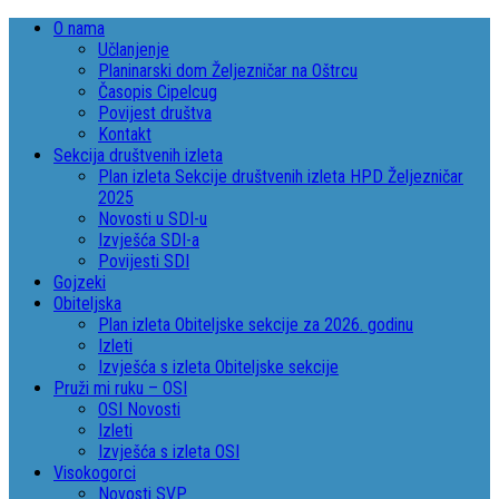
O nama
Učlanjenje
Planinarski dom Željezničar na Oštrcu
Časopis Cipelcug
Povijest društva
Kontakt
Sekcija društvenih izleta
Plan izleta Sekcije društvenih izleta HPD Željezničar
2025
Novosti u SDI-u
Izvješća SDI-a
Povijesti SDI
Gojzeki
Obiteljska
Plan izleta Obiteljske sekcije za 2026. godinu
Izleti
Izvješća s izleta Obiteljske sekcije
Pruži mi ruku – OSI
OSI Novosti
Izleti
Izvješća s izleta OSI
Visokogorci
Novosti SVP