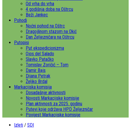
Od vrha do vrha
4 godišnja doba na Oštrcu
Beži Jankec
Pohodi
Noćni pohod na Oštrc
Dragojlinom stazom na Okić
Dan Željezničara na Oštrcu
Putopisi
Put ekspedicionizma
Ojos del Salado
Slavko Patačko
Tomislav Zoričić – Tom
Damir Bajs
Dijana Petrak
Željko Brdal
Markacijska komisija
Dosadašnje aktivnosti
Novosti Markacijske komisije
Plan aktivnosti za 2025. godinu
Putevi koje održava HPD Željezničar
Povijest Markacijske komisije
Izleti
/
SDI