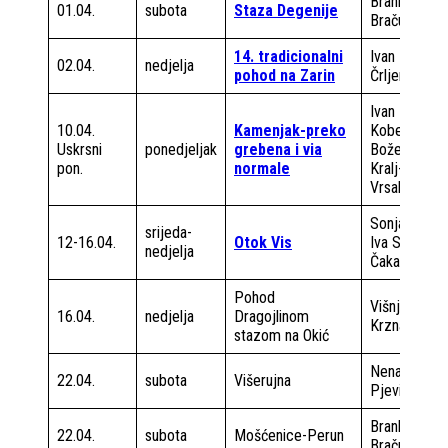
Brankica
01.04.
subota
Staza Degenije
Bračun
14. tradicionalni
Ivan
02.04.
nedjelja
pohod na Zarin
Črljenec
Ivan
10.04.
Kamenjak-preko
Kobeščak
Uskrsni
ponedjeljak
grebena i via
Božena
pon.
normale
Kralj-
Vrsalović
Sonja Šikić
srijeda-
12-16.04.
Otok Vis
Iva Saćer
nedjelja
Čakarun
Pohod
Višnja
16.04.
nedjelja
Dragojlinom
Krznarić
stazom na Okić
Nenad
22.04.
subota
Višerujna
Pjević
Brankica
22.04.
subota
Mošćenice-Perun
Bračun