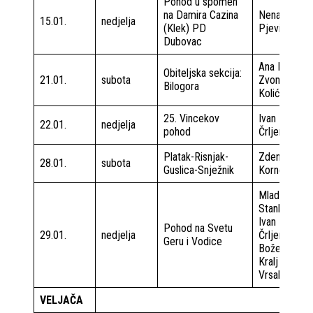
Pohod u spomen
na Damira Cazina
Nenad
15.01.
nedjelja
(Klek) PD
Pjević
Dubovac
Ana Milin
Obiteljska sekcija:
21.01.
subota
Zvonko
Bilogora
Kolić
25. Vincekov
Ivan
22.01.
nedjelja
pohod
Črljenec
Platak-Risnjak-
Zdenko
28.01.
subota
Guslica-Snježnik
Kornet
Mladen
Stanković
Ivan
Pohod na Svetu
29.01.
nedjelja
Črljenec
Geru i Vodice
Božena
Kralj
Vrsalović
VELJAČA